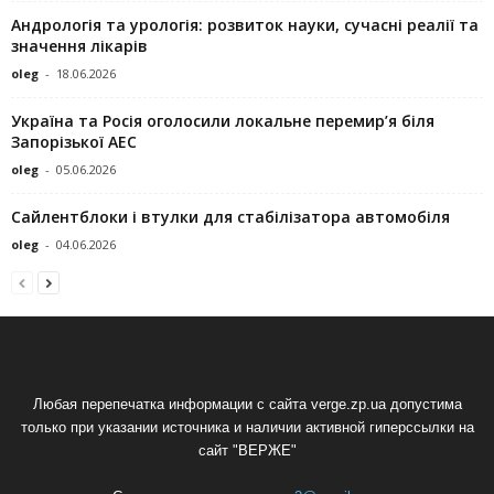
Андрологія та урологія: розвиток науки, сучасні реалії та
значення лікарів
oleg
-
18.06.2026
Україна та Росія оголосили локальне перемир’я біля
Запорізької АЕС
oleg
-
05.06.2026
Сайлентблоки і втулки для стабілізатора автомобіля
oleg
-
04.06.2026
Любая перепечатка информации с сайта verge.zp.ua допустима
только при указании источника и наличии активной гиперссылки на
сайт "ВЕРЖЕ"