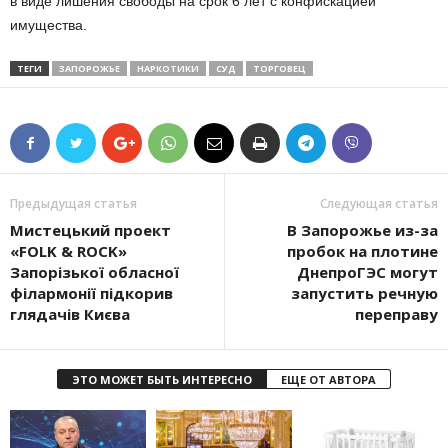
в виде лишения свободы на срок 6 лет с конфискацией
имущества.
ТЕГИ
ЗАПОРОЖЬЕ
НАРКОТИКИ
СУД
ТОРГОВЕЦ
Предыдущая статья
Следующая статья
Мистецький проект
В Запорожье из-за
«FOLK & ROCK»
пробок на плотине
Запорізької обласної
ДнепроГЭС могут
філармонії підкорив
запустить речную
глядачів Києва
переправу
ЭТО МОЖЕТ БЫТЬ ИНТЕРЕСНО
ЕЩЕ ОТ АВТОРА