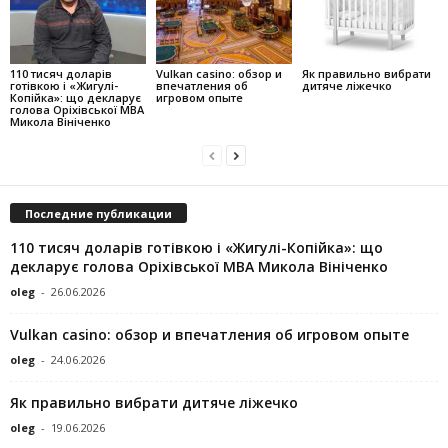
110 тисяч доларів
Vulkan casino: обзор и
Як правильно вибрати
готівкою і «Жигулі-
впечатления об
дитяче ліжечко
Копійка»: що декларує
игровом опыте
голова Оріхівської МВА
Микола Вініченко
Последние публикации
110 тисяч доларів готівкою і «Жигулі-Копійка»: що
декларує голова Оріхівської МВА Микола Вініченко
oleg
-
26.06.2026
Vulkan casino: обзор и впечатления об игровом опыте
oleg
-
24.06.2026
Як правильно вибрати дитяче ліжечко
oleg
-
19.06.2026