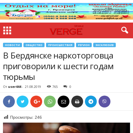
НОВОСТИ
ОБЩЕСТВО
ПРОИСШЕСТВИЯ
РЕГИОН
ЭКСКЛЮЗИВ
В Бердянске наркоторговца
приговорили к шести годам
тюрьмы
От
user444
-
21.08.2019
765
0
Просмотры:
246