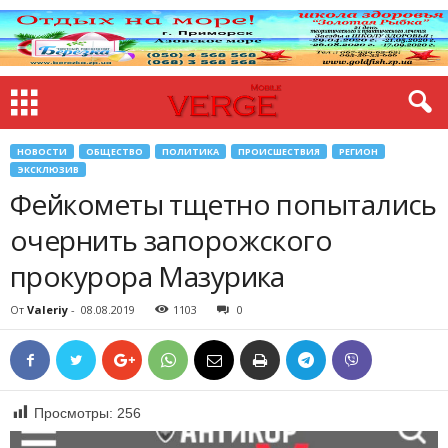
НОВОСТИ
ОБЩЕСТВО
ПОЛИТИКА
ПРОИСШЕСТВИЯ
РЕГИОН
ЭКСКЛЮЗИВ
Фейкометы тщетно попытались
очернить запорожского
прокурора Мазурика
От
Valeriy
-
08.08.2019
1103
0
Просмотры:
256