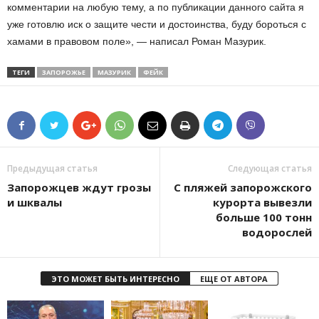
комментарии на любую тему, а по публикации данного сайта я
уже готовлю иск о защите чести и достоинства, буду бороться с
хамами в правовом поле», — написал Роман Мазурик.
ТЕГИ
ЗАПОРОЖЬЕ
МАЗУРИК
ФЕЙК
Предыдущая статья
Следующая статья
Запорожцев ждут грозы
С пляжей запорожского
и шквалы
курорта вывезли
больше 100 тонн
водорослей
ЭТО МОЖЕТ БЫТЬ ИНТЕРЕСНО
ЕЩЕ ОТ АВТОРА