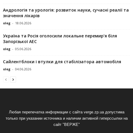
Андрологія та урологія: розвиток науки, сучасні реалії та
значення лікарів
oleg
-
18.06.2026
Україна та Росія оголосили локальне перемир’я біля
Запорізької АЕС
oleg
-
05.06.2026
Сайлентблоки і втулки для стабілізатора автомобіля
oleg
-
04.06.2026
Любая перепечатка информации с сайта verge.zp.ua допустима
только при указании источника и наличии активной гиперссылки на
сайт "ВЕРЖЕ"