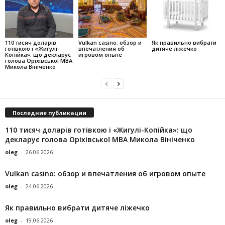
110 тисяч доларів
Vulkan casino: обзор и
Як правильно вибрати
готівкою і «Жигулі-
впечатления об
дитяче ліжечко
Копійка»: що декларує
игровом опыте
голова Оріхівської МВА
Микола Вініченко
Последние публикации
110 тисяч доларів готівкою і «Жигулі-Копійка»: що
декларує голова Оріхівської МВА Микола Вініченко
oleg
-
26.06.2026
Vulkan casino: обзор и впечатления об игровом опыте
oleg
-
24.06.2026
Як правильно вибрати дитяче ліжечко
oleg
-
19.06.2026