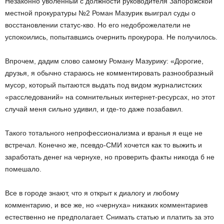
Незаконно уволенный с должности руководителя Запорожской
местной прокуратуры №2 Роман Мазурик выиграл суды о
восстановлении статус-кво. Но его недоброжелатели не
успокоились, попытавшись очернить прокурора. Не получилось.
Впрочем, дадим слово самому Роману Мазурику: «Дорогие,
друзья, я обычно стараюсь не комментировать разнообразный
мусор, который пытаются выдать под видом журналистских
«расследований» на сомнительных интернет-ресурсах, но этот
случай меня сильно удивил, и где-то даже позабавил.
Такого тотального непрофессионализма и вранья я еще не
встречал. Конечно же, псевдо-СМИ хочется как то выжить и
заработать денег на чернухе, но проверить факты никогда б не
помешало.
Все в городе знают, что я открыт к диалогу и любому
комментарию, и все же, но «чернуха» никаких комментариев
естественно не предполагает. Снимать статью и платить за это