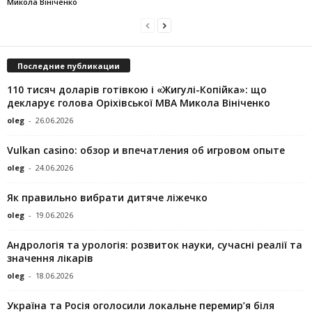
Микола Вініченко
Последние публикации
110 тисяч доларів готівкою і «Жигулі-Копійка»: що
декларує голова Оріхівської МВА Микола Вініченко
oleg
-
26.06.2026
Vulkan casino: обзор и впечатления об игровом опыте
oleg
-
24.06.2026
Як правильно вибрати дитяче ліжечко
oleg
-
19.06.2026
Андрологія та урологія: розвиток науки, сучасні реалії та
значення лікарів
oleg
-
18.06.2026
Україна та Росія оголосили локальне перемир’я біля