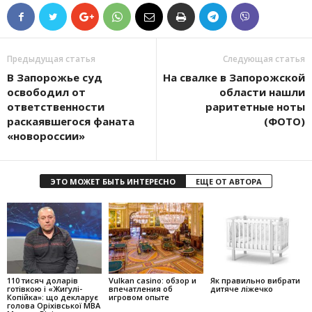
Предыдущая статья
Следующая статья
В Запорожье суд
На свалке в Запорожской
освободил от
области нашли
ответственности
раритетные ноты
раскаявшегося фаната
(ФОТО)
«новороссии»
ЭТО МОЖЕТ БЫТЬ ИНТЕРЕСНО
ЕЩЕ ОТ АВТОРА
110 тисяч доларів
Vulkan casino: обзор и
Як правильно вибрати
готівкою і «Жигулі-
впечатления об
дитяче ліжечко
Копійка»: що декларує
игровом опыте
голова Оріхівської МВА