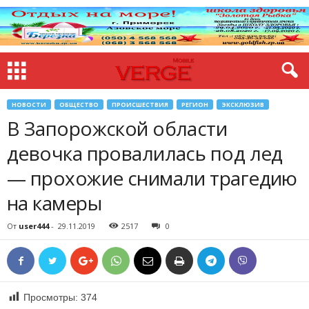
НОВОСТИ
ОБЩЕСТВО
ПРОИСШЕСТВИЯ
РЕГИОН
ЭКСКЛЮЗИВ
В Запорожской области
девочка провалилась под лед
— прохожие снимали трагедию
на камеры
От
user444
-
29.11.2019
2517
0
Просмотры:
374