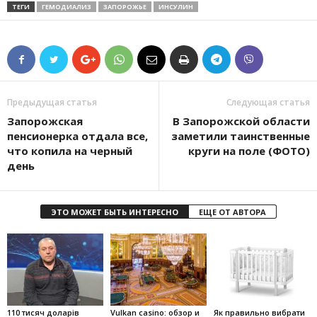
ТЕГИ
ГЕМОДИАЛИЗ
ЗАПОРОЖЬЕ
ИНСУЛИН
Предыдущая статья
Следующая статья
Запорожcкая
В Запорожской области
пенсионерка отдала все,
заметили таинственные
что копила на черный
круги на поле (ФОТО)
день
ЭТО МОЖЕТ БЫТЬ ИНТЕРЕСНО
ЕЩЕ ОТ АВТОРА
110 тисяч доларів
Vulkan casino: обзор и
Як правильно вибрати