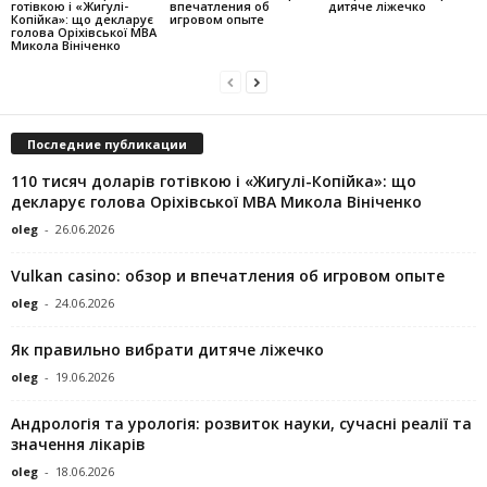
готівкою і «Жигулі-
впечатления об
дитяче ліжечко
Копійка»: що декларує
игровом опыте
голова Оріхівської МВА
Микола Вініченко
Последние публикации
110 тисяч доларів готівкою і «Жигулі-Копійка»: що
декларує голова Оріхівської МВА Микола Вініченко
oleg
-
26.06.2026
Vulkan casino: обзор и впечатления об игровом опыте
oleg
-
24.06.2026
Як правильно вибрати дитяче ліжечко
oleg
-
19.06.2026
Андрологія та урологія: розвиток науки, сучасні реалії та
значення лікарів
oleg
-
18.06.2026