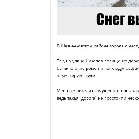
В Шевченковском районе города с нас
Так, на улице Николая Корищенко доро
бы ничего, но ремонтники кладут асфа
цементируют лужи.
Местные жители возмущены столь хала
ведь такая “дорога” не простоит и неск