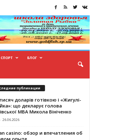
СПОРТ
БЛОГ
следние публикации
тисяч доларів готівкою і «Жигулі-
йка»: що декларує голова
івської МВА Микола Вініченко
-
26.06.2026
an casino: обзор и впечатления об
овом опыте