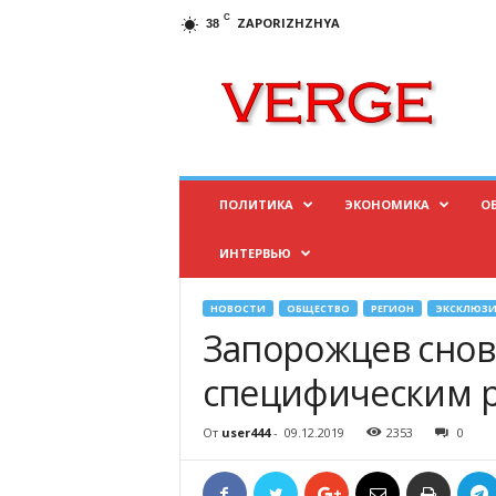
C
ZAPORIZHZHYA
38
И
н
ф
о
р
м
а
ПОЛИТИКА
ЭКОНОМИКА
О
ц
и
ИНТЕРВЬЮ
о
н
н
НОВОСТИ
ОБЩЕСТВО
РЕГИОН
ЭКСКЛЮЗИ
ы
Запорожцев снов
й
п
специфическим р
о
р
От
user444
-
09.12.2019
2353
0
т
а
л