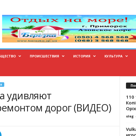
БЩЕСТВО
ПРОИСШЕСТВИЯ
ИСТОРИЯ
КУЛЬТУРА
В
По
а удивляют
110 
Копі
емонтом дорог (ВИДЕО)
Оріх
oleg
Vulk
игр