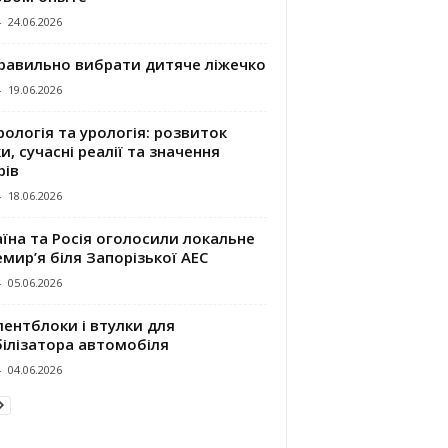
-
24.06.2026
правильно вибрати дитяче ліжечко
-
19.06.2026
ологія та урологія: розвиток
и, сучасні реалії та значення
рів
-
18.06.2026
їна та Росія оголосили локальне
мир’я біля Запорізької АЕС
-
05.06.2026
ентблоки і втулки для
білізатора автомобіля
-
04.06.2026