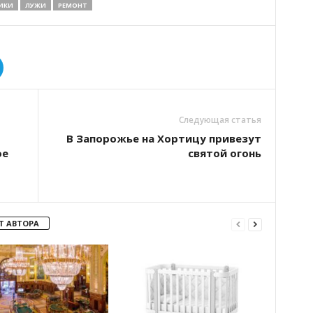
ИКИ
ЛУЖИ
РЕМОНТ
Следующая статья
В Запорожье на Хортицу привезут
ое
святой огонь
Т АВТОРА