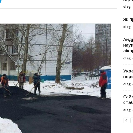
oleg
Як 
oleg
Андр
наук
ліка
oleg
Укра
пере
oleg
Сайл
ста
oleg