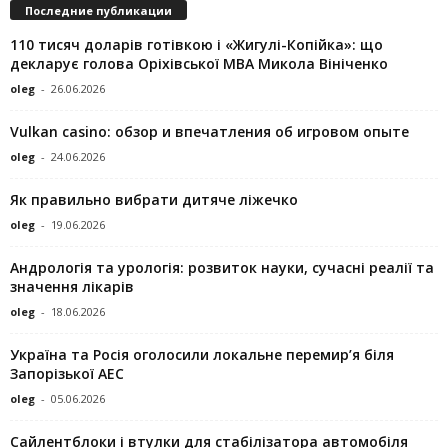
Последние публикации
110 тисяч доларів готівкою і «Жигулі-Копійка»: що
декларує голова Оріхівської МВА Микола Вініченко
oleg
-
26.06.2026
Vulkan casino: обзор и впечатления об игровом опыте
oleg
-
24.06.2026
Як правильно вибрати дитяче ліжечко
oleg
-
19.06.2026
Андрологія та урологія: розвиток науки, сучасні реалії та
значення лікарів
oleg
-
18.06.2026
Україна та Росія оголосили локальне перемир’я біля
Запорізької АЕС
oleg
-
05.06.2026
Сайлентблоки і втулки для стабілізатора автомобіля