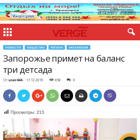
НОВОСТИ
ОБЩЕСТВО
РЕГИОН
ЭКСКЛЮЗИВ
Запорожье примет на баланс
три детсада
От
user444
-
17.12.2019
858
0
Просмотры:
213