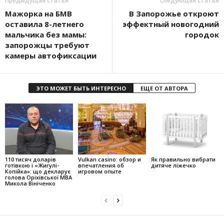
Предыдущая статья
Следующая статья
Мажорка на БМВ
В Запорожье откроют
оставила 8-летнего
эффектный новогодний
мальчика без мамы:
городок
запорожцы требуют
камеры автофиксации
ЭТО МОЖЕТ БЫТЬ ИНТЕРЕСНО
ЕЩЕ ОТ АВТОРА
110 тисяч доларів
Vulkan casino: обзор и
Як правильно вибрати
готівкою і «Жигулі-
впечатления об
дитяче ліжечко
Копійка»: що декларує
игровом опыте
голова Оріхівської МВА
Микола Вініченко