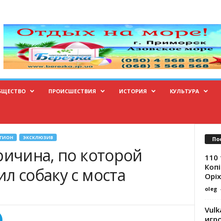
БЩЕСТВО
ПРОИСШЕСТВИЯ
ИСТОРИЯ
КУЛЬТУРА
ЕГИОН
ЭКСКЛЮЗИВ
По
ричина, по которой
110 
Копі
л собаку с моста
Оріх
oleg
Vulk
игр