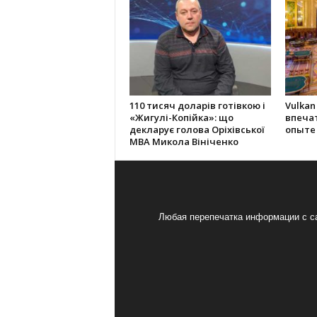
110 тисяч доларів готівкою і
Vulkan
«Жигулі-Копійка»: що
впеча
декларує голова Оріхівської
опыте
МВА Микола Вініченко
Любая перепечатка информации с са