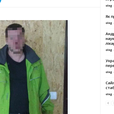
oleg
Як 
oleg
Андр
наук
ліка
oleg
Укра
пере
oleg
Сайл
ста
oleg