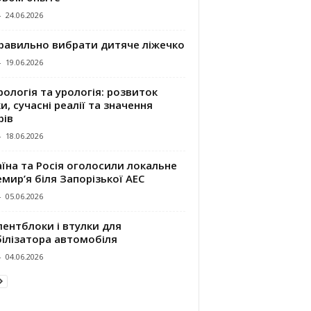
-
24.06.2026
правильно вибрати дитяче ліжечко
-
19.06.2026
ологія та урологія: розвиток
и, сучасні реалії та значення
рів
-
18.06.2026
їна та Росія оголосили локальне
мир’я біля Запорізької АЕС
-
05.06.2026
ентблоки і втулки для
білізатора автомобіля
-
04.06.2026