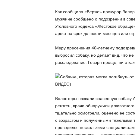
Как сообщила «Верже» прокурор Запор
мужчине сообщено о подозрении в сове
Уголовного кодекса «Жестокое обращен
арест на срок до шести месяцев или огр
Меру пресечения 40-летнему подозрева
выбросил собаку, но делает вид, что не
расследование. Говоря проще, ни о ка
Волонтеры назвали спасенную собаку А
рентген, врачи обнаружили у животног
тщательно осмотрели, оценено ее сост
с возрастом и полученными тяжелыми т
проводился несколькими специалистами
провести операцию — остеосинтез кост