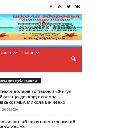
СПОРТ
БЛОГ
следние публикации
тисяч доларів готівкою і «Жигулі-
йка»: що декларує голова
івської МВА Микола Вініченко
-
26.06.2026
an casino: обзор и впечатления об
овом опыте