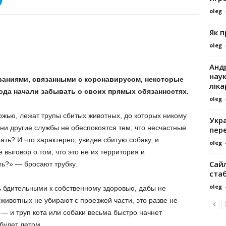
oleg
Як 
oleg
Андр
наук
ваниями, связанными с коронавирусом, некоторые
ліка
ода начали забывать о своих прямых обязанностях.
oleg
ожью, лежат трупы сбитых животных, до которых никому
Укра
 ни другие службы не обеспокоятся тем, что несчастные
пере
ть? И что характерно, увидев сбитую собаку, и
oleg
 выговор о том, что это не их территория и
Сайл
ть?» — бросают трубку.
ста
oleg
ь бдительными к собственному здоровью, дабы не
 животных не убирают с проезжей части, это разве не
— и труп кота или собаки весьма быстро начнет
о будет летом…