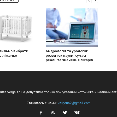
Т АВТОРА
авильно вибрати
Андрологія та урологія:
е ліжечко
розвиток науки, сучасні
реалії та значення лікарів
йта verge.zp.ua допустима только при указании источника и наличии ак
Свяжитесь с нами:
vergeua2@gmail.com