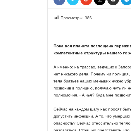
«
В
Е
Просмотры:
386
Р
Ж
Е
»
Пока вся планета поглощена пережи
компетентные структуры нашего гор
А именно: на трассах, ведущих к Запор
нет никакого дела. Почему ни полиция,
тела братьев наших меньших нужно убра
позвонив в полицию, получаю чуть ли не
полномочия. «А чья? Куда мне позвони
Сейчас на каждом шагу нас просят быт
допустить инфекции. А то, что умерших
опасность? Сейчас относительно тепло 
разлагаться. Страшно представить, чт