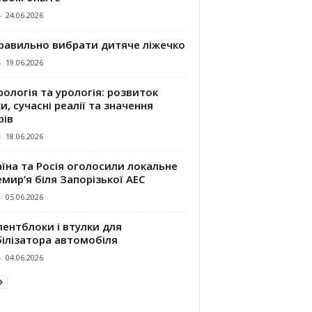
-
24.06.2026
правильно вибрати дитяче ліжечко
-
19.06.2026
ологія та урологія: розвиток
и, сучасні реалії та значення
рів
-
18.06.2026
їна та Росія оголосили локальне
мир’я біля Запорізької АЕС
-
05.06.2026
ентблоки і втулки для
білізатора автомобіля
-
04.06.2026