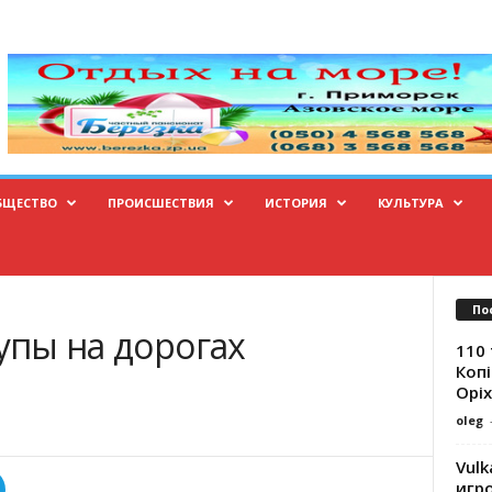
БЩЕСТВО
ПРОИСШЕСТВИЯ
ИСТОРИЯ
КУЛЬТУРА
По
рупы на дорогах
110 
Копі
Оріх
oleg
Vulk
игр