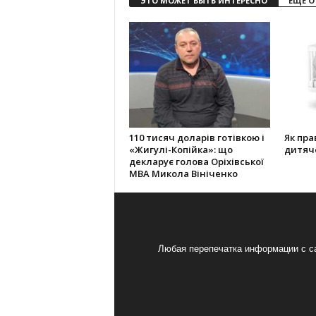
ЭТО МОЖЕТ БЫТЬ ИНТЕРЕСНО
ЕЩЕ О
110 тисяч доларів готівкою і
Як пр
«Жигулі-Копійка»: що
дитяч
декларує голова Оріхівської
МВА Микола Вініченко
Любая перепечатка информации с са