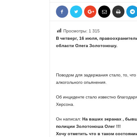
«
В
Е
Р
Просмотры:
1 315
Ж
Е
В четверг, 16 июля, правоохраните
»
области Олега Золотоношу.
Поводом для задержания стало, то, что
алкогольного опьянения.
Об инциденте стало известно благодар
Херсона.
Он написал:
На ваших экранах , быв
полиции Золотоноша Олег !!!
Хочу отметить что в таком состояни