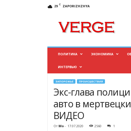
C
ZAPORIZHZHYA
29
И
н
ф
о
р
м
а
ПОЛИТИКА
ЭКОНОМИКА
О
ц
и
ИНТЕРВЬЮ
о
н
н
ЗАПОРОЖЬЕ
ПРОИСШЕСТВИЯ
ы
Экс-глава полиц
й
п
авто в мертвецк
о
ВИДЕО
р
т
а
От
Mo
-
17.07.2020
2560
1
л