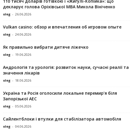
110 тисяч доларів готівкою і «Жигулі-Копійка»: що
декларує голова Оріхівської МВА Микола Вініченко
oleg
-
26.06.2026
Vulkan casino: обзор и впечатления об игровом опыте
oleg
-
24.06.2026
Як правильно вибрати дитяче ліжечко
oleg
-
19.06.2026
Андрологія та урологія: розвиток науки, сучасні реалії та
значення лікарів
oleg
-
18.06.2026
Україна та Росія оголосили локальне перемир’я біля
Запорізької АЕС
oleg
-
05.06.2026
Сайлентблоки і втулки для стабілізатора автомобіля
oleg
-
04.06.2026