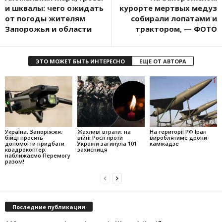
и шквалы: чего ожидать
курорте мертвых медуз
от погоды жителям
собирали лопатами и
Запорожья и области
трактором, — ФОТО
ЭТО МОЖЕТ БЫТЬ ИНТЕРЕСНО
ЕЩЕ ОТ АВТОРА
Україна, Запоріжжя:
Жахливі втрати: на
На території РФ Іран
бійці просять
війні Росії проти
вироблятиме дрони-
допомогти придбати
України загинула 101
камікадзе
квадрокоптер:
захисниця
наближаємо Перемогу
разом!
Последние публикации