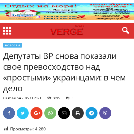
НОВОСТИ
Депутаты ВР снова показали
свое превосходство над
«простыми» украинцами: в чем
дело
От
marina
-
05.11.2021
5095
0
Просмотры:
4 280