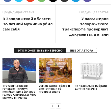
Предыдущая статья
Следующая статья
В Запорожской области
У пассажиров
92-летний мужчина убил
запорожского
сам себя
транспорта проверяют
документы: детали
ЭТО МОЖЕТ БЫТЬ ИНТЕРЕСНО
ЕЩЕ ОТ АВТОРА
110 тисяч доларів
Vulkan casino: обзор и
Як правильно вибрати
готівкою і «Жигулі-
впечатления об
дитяче ліжечко
Копійка»: що декларує
игровом опыте
голова Оріхівської МВА
Микола Вініченко