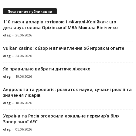
Последние публикации
110 тисяч доларів готівкою і «Жигулі-Копійка»: що
декларує голова Оріхівської МВА Микола Вініченко
oleg
-
26.06.2026
Vulkan casino: обзор и впечатления об игровом опыте
oleg
-
24.06.2026
Як правильно вибрати дитяче ліжечко
oleg
-
19.06.2026
Андрологія та урологія: розвиток науки, сучасні реалії та
значення лікарів
oleg
-
18.06.2026
Україна та Росія оголосили локальне перемир’я біля
Запорізької АЕС
oleg
-
05.06.2026