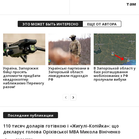
там
ЭТО МОЖЕТ БЫТЬ ИНТЕРЕСНО
ЕЩЕ ОТ АВТОРА
Україна, Запоріжжя:
Українські партизани в
В Запорізькой області у
бійці просять
Запорізькій області
базі розташування
допомогти придбати
ліквідували підрозділ
мобілізованих з РФ
квадрокоптер:
РФ
пролунали вибухи
наближаємо Перемогу
разом!
Последние публикации
110 тисяч доларів готівкою і «Жигулі-Копійка»: що
декларує голова Оріхівської МВА Микола Вініченко