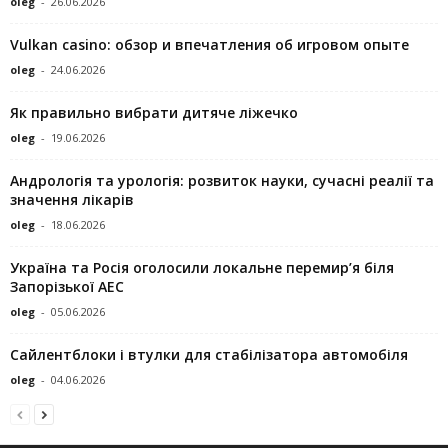
oleg
-
26.06.2026
Vulkan casino: обзор и впечатления об игровом опыте
oleg
-
24.06.2026
Як правильно вибрати дитяче ліжечко
oleg
-
19.06.2026
Андрологія та урологія: розвиток науки, сучасні реалії та
значення лікарів
oleg
-
18.06.2026
Україна та Росія оголосили локальне перемир’я біля
Запорізької АЕС
oleg
-
05.06.2026
Сайлентблоки і втулки для стабілізатора автомобіля
oleg
-
04.06.2026