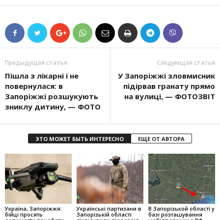
Предыдущая статья
Следующая статья
Пішла з лікарні і не
У Запоріжжі зловмисник
повернулася: в
підірвав гранату прямо
Запоріжжі розшукують
на вулиці, — ФОТОЗВІТ
зниклу дитину, — ФОТО
ЭТО МОЖЕТ БЫТЬ ИНТЕРЕСНО
ЕЩЕ ОТ АВТОРА
Україна, Запоріжжя:
Українські партизани в
В Запорізькой області у
бійці просять
Запорізькій області
базі розташування