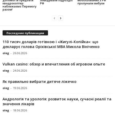
допомогти придбати
ліквідували підрозділ
мобілізованих з РФ
квадрокоптер:
РФ
пролунали вибухи
наближаємо Перемогу
разом!
Последние публикации
110 тисяч доларів готівкою і «Жигулі-Копійка»: що
декларує голова Оріхівської МВА Микола Вініченко
oleg
-
26.06.2026
Vulkan casino: обзор и впечатления об игровом опыте
oleg
-
24.06.2026
Як правильно вибрати дитяче ліжечко
oleg
-
19.06.2026
Андрологія та урологія: розвиток науки, сучасні реалії та
значення лікарів
oleg
-
18.06.2026