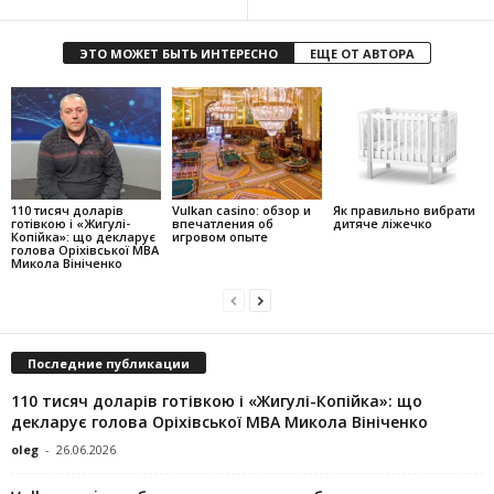
ЭТО МОЖЕТ БЫТЬ ИНТЕРЕСНО
ЕЩЕ ОТ АВТОРА
110 тисяч доларів
Vulkan casino: обзор и
Як правильно вибрати
готівкою і «Жигулі-
впечатления об
дитяче ліжечко
Копійка»: що декларує
игровом опыте
голова Оріхівської МВА
Микола Вініченко
Последние публикации
110 тисяч доларів готівкою і «Жигулі-Копійка»: що
декларує голова Оріхівської МВА Микола Вініченко
oleg
-
26.06.2026