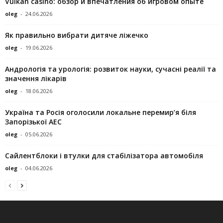
Vulkan casino: обзор и впечатления об игровом опыте
oleg
-
24.06.2026
Як правильно вибрати дитяче ліжечко
oleg
-
19.06.2026
Андрологія та урологія: розвиток науки, сучасні реалії та
значення лікарів
oleg
-
18.06.2026
Україна та Росія оголосили локальне перемир’я біля
Запорізької АЕС
oleg
-
05.06.2026
Сайлентблоки і втулки для стабілізатора автомобіля
oleg
-
04.06.2026