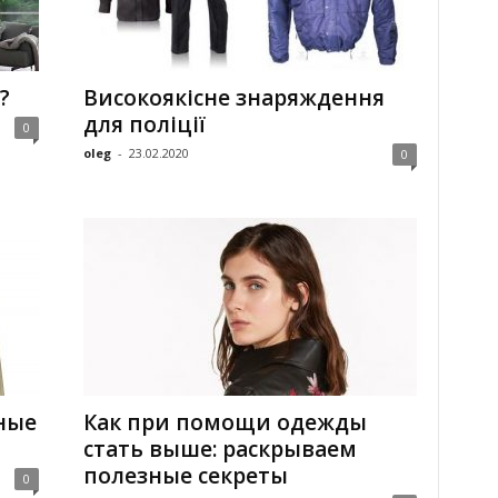
?
Високоякісне знаряждення
для поліції
0
oleg
-
23.02.2020
0
ные
Как при помощи одежды
стать выше: раскрываем
полезные секреты
0