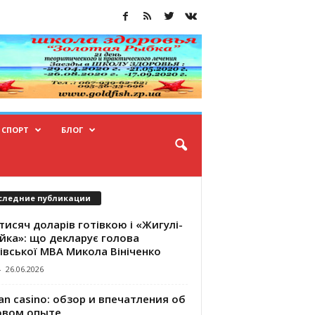
СПОРТ
БЛОГ
следние публикации
тисяч доларів готівкою і «Жигулі-
йка»: що декларує голова
івської МВА Микола Вініченко
-
26.06.2026
an casino: обзор и впечатления об
овом опыте