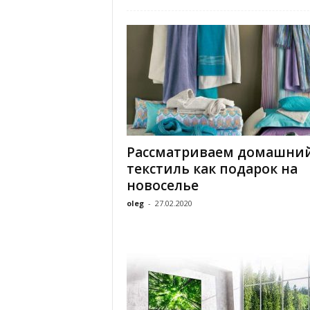
«
В
Е
Р
Ж
Е
»
Рассматриваем домашни
текстиль как подарок на
новоселье
oleg
-
27.02.2020