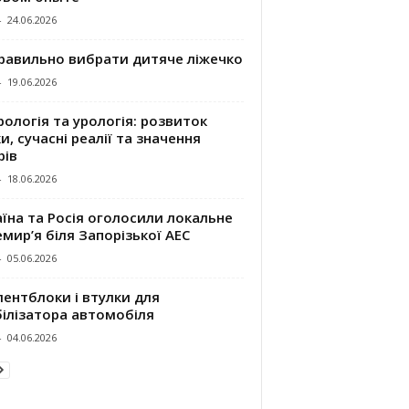
-
24.06.2026
правильно вибрати дитяче ліжечко
-
19.06.2026
ологія та урологія: розвиток
и, сучасні реалії та значення
рів
-
18.06.2026
їна та Росія оголосили локальне
мир’я біля Запорізької АЕС
-
05.06.2026
ентблоки і втулки для
білізатора автомобіля
-
04.06.2026