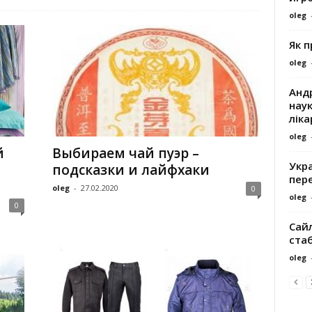
oleg
Як 
oleg
Андр
наук
ліка
oleg
й
Выбираем чай пуэр –
Укра
подсказки и лайфхаки
пере
oleg
-
27.02.2020
0
oleg
0
Сайл
ста
oleg