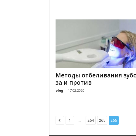
Методы отбеливания зубо
за и против
oleg
-
17.02.2020
...
1
264
265
266