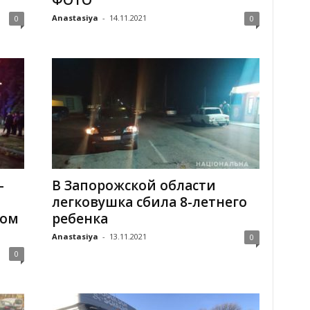
ФОТО
Anastasiya
-
14.11.2021
0
0
-
В Запорожской области
легковушка сбила 8-летнего
ном
ребенка
Anastasiya
-
13.11.2021
0
0