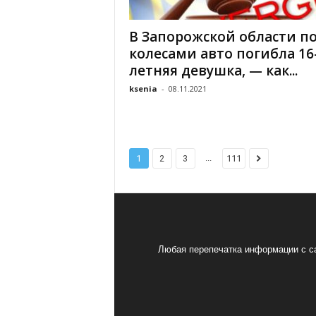
В Запорожской области п
колесами авто погибла 16
летняя девушка, — как...
ksenia
-
08.11.2021
...
1
2
3
111
Любая перепечатка информации с са