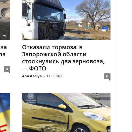
-за
Отказали тормоза: в
ла
Запорожской области
столкнулись два зерновоза,
— ФОТО
0
Anastasiya
-
13.11.2021
0