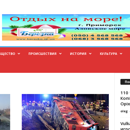
БЩЕСТВО
ПРОИСШЕСТВИЯ
ИСТОРИЯ
КУЛЬТУРА
По
110 
Копі
Оріх
oleg
Vulk
игр