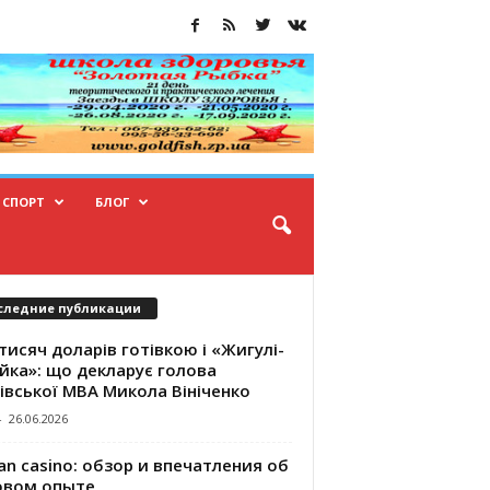
СПОРТ
БЛОГ
следние публикации
тисяч доларів готівкою і «Жигулі-
йка»: що декларує голова
івської МВА Микола Вініченко
-
26.06.2026
an casino: обзор и впечатления об
овом опыте