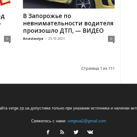
од
В Запорожье по
-
невнимательности водителя
произошло ДТП, — ВИДЕО
Anastasiya
-
25.10.2021
0
0
Страница 1 из 111
йта verge.zp.ua допустима только при указании источника и наличии ак
Свяжитесь с нами:
vergeua2@gmail.com