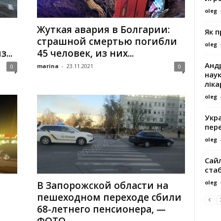
oleg
Жуткая авария в Болгарии:
Як 
страшной смертью погибли
oleg
...
45 человек, из них...
Андр
marina
-
23.11.2021
0
0
наук
ліка
oleg
Укра
пере
oleg
Сайл
ста
oleg
В Запорожской области на
пешеходном переходе сбили
68-летнего пенсионера, —