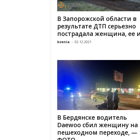
«
В
В Запорожской области в
Е
результате ДТП серьезно
Р
Ж
пострадала женщина, ее из
Е
ksenia
-
02.12.2021
»
В Бердянске водитель
Daewoo сбил женщину на
пешеходном переходе, —