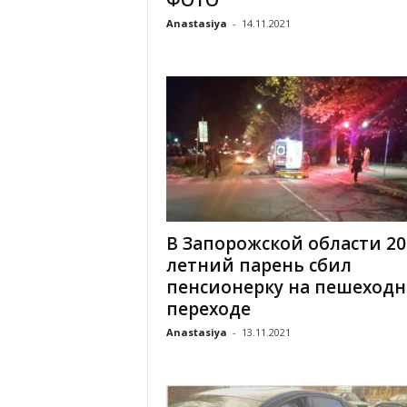
ФОТО
Anastasiya
-
14.11.2021
В Запорожской области 20
летний парень сбил
пенсионерку на пешеход
переходе
Anastasiya
-
13.11.2021