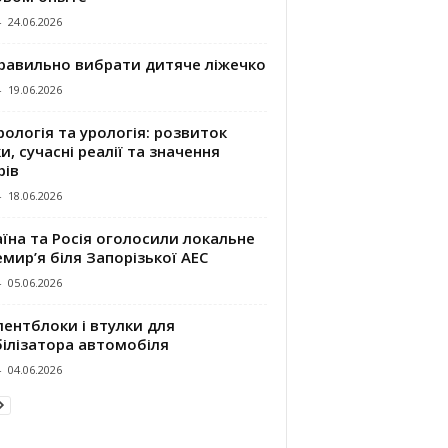
-
24.06.2026
правильно вибрати дитяче ліжечко
-
19.06.2026
ологія та урологія: розвиток
и, сучасні реалії та значення
рів
-
18.06.2026
їна та Росія оголосили локальне
мир’я біля Запорізької АЕС
-
05.06.2026
ентблоки і втулки для
білізатора автомобіля
-
04.06.2026