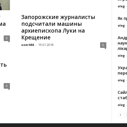
oleg
т
Запорожские журналисты
Як 
ма
подсчитали машины
oleg
архиепископа Луки на
Крещение
Андр
0
наук
user444
-
19.01.2018
0
ліка
oleg
ть
Укра
пере
oleg
0
Сайл
ста
oleg