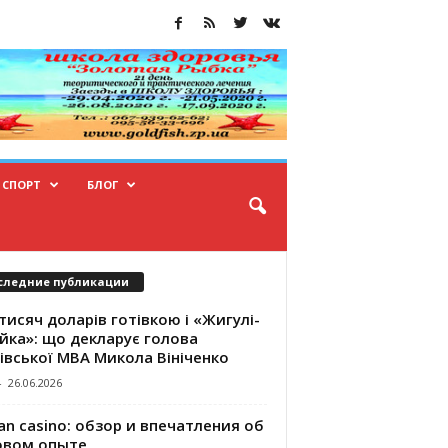
СПОРТ
БЛОГ
следние публикации
тисяч доларів готівкою і «Жигулі-
йка»: що декларує голова
івської МВА Микола Вініченко
-
26.06.2026
an casino: обзор и впечатления об
овом опыте