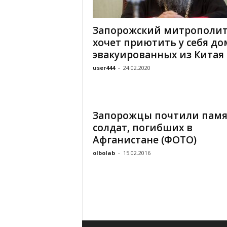
«
В
Запорожский митрополи
Е
хочет приютить у себя до
Р
Ж
эвакуированных из Китая
Е
user444
-
24.02.2020
»
Запорожцы почтили памя
солдат, погибших в
Афганистане (ФОТО)
olbolab
-
15.02.2016