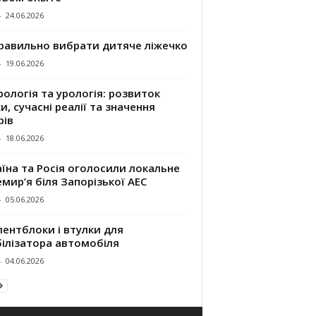
-
24.06.2026
правильно вибрати дитяче ліжечко
-
19.06.2026
ологія та урологія: розвиток
и, сучасні реалії та значення
рів
-
18.06.2026
їна та Росія оголосили локальне
мир’я біля Запорізької АЕС
-
05.06.2026
ентблоки і втулки для
білізатора автомобіля
-
04.06.2026