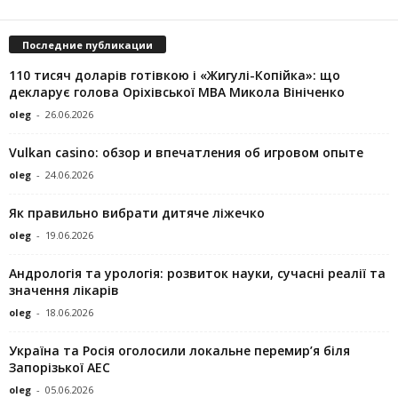
Последние публикации
110 тисяч доларів готівкою і «Жигулі-Копійка»: що
декларує голова Оріхівської МВА Микола Вініченко
oleg
-
26.06.2026
Vulkan casino: обзор и впечатления об игровом опыте
oleg
-
24.06.2026
Як правильно вибрати дитяче ліжечко
oleg
-
19.06.2026
Андрологія та урологія: розвиток науки, сучасні реалії та
значення лікарів
oleg
-
18.06.2026
Україна та Росія оголосили локальне перемир’я біля
Запорізької АЕС
oleg
-
05.06.2026