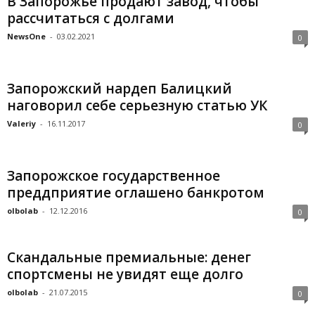
В Запорожье продают завод, чтобы
рассчитаться с долгами
NewsOne
-
03.02.2021
0
Запорожский нардеп Балицкий
наговорил себе серьезную статью УК
Valeriy
-
16.11.2017
0
Запорожское государственное
преддприятие оглашено банкротом
olbolab
-
12.12.2016
0
Скандальные премиальные: денег
спортсмены не увидят еще долго
olbolab
-
21.07.2015
0