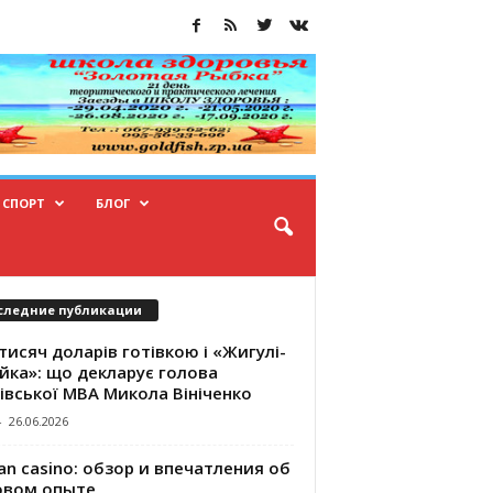
СПОРТ
БЛОГ
следние публикации
тисяч доларів готівкою і «Жигулі-
йка»: що декларує голова
івської МВА Микола Вініченко
-
26.06.2026
an casino: обзор и впечатления об
овом опыте