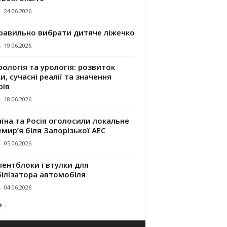
-
24.06.2026
правильно вибрати дитяче ліжечко
-
19.06.2026
ологія та урологія: розвиток
и, сучасні реалії та значення
рів
-
18.06.2026
їна та Росія оголосили локальне
мир’я біля Запорізької АЕС
-
05.06.2026
ентблоки і втулки для
білізатора автомобіля
-
04.06.2026