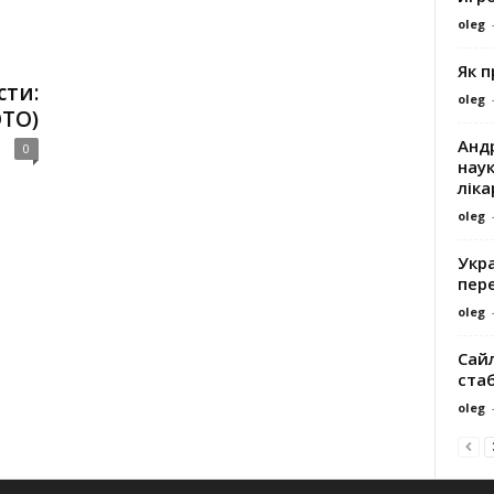
oleg
й
Як 
сти:
oleg
ОТО)
Андр
0
наук
ліка
oleg
Укра
пере
oleg
Сайл
ста
oleg