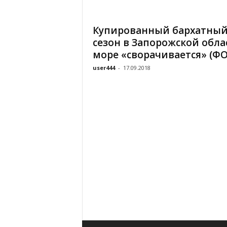
«
В
Купированный бархатны
Е
сезон в Запорожской обла
Р
Ж
море «сворачивается» (Ф
Е
user444
-
17.09.2018
»