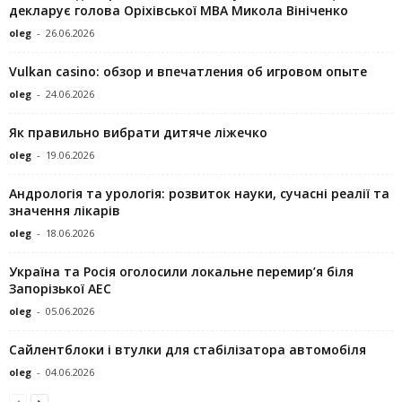
декларує голова Оріхівської МВА Микола Вініченко
oleg
-
26.06.2026
Vulkan casino: обзор и впечатления об игровом опыте
oleg
-
24.06.2026
Як правильно вибрати дитяче ліжечко
oleg
-
19.06.2026
Андрологія та урологія: розвиток науки, сучасні реалії та
значення лікарів
oleg
-
18.06.2026
Україна та Росія оголосили локальне перемир’я біля
Запорізької АЕС
oleg
-
05.06.2026
Сайлентблоки і втулки для стабілізатора автомобіля
oleg
-
04.06.2026