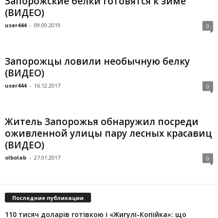
Запорожские белки готовятся к зиме
(ВИДЕО)
user444
-
09.09.2019
0
Запорожцы ловили необычную белку
(ВИДЕО)
user444
-
16.12.2017
0
Житель Запорожья обнаружил посреди
оживленной улицы пару лесных красавиц
(ВИДЕО)
olbolab
-
27.01.2017
0
Последние публикации
110 тисяч доларів готівкою і «Жигулі-Копійка»: що