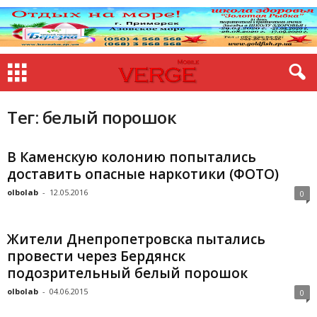
Тег: белый порошок
В Каменскую колонию попытались
доставить опасные наркотики (ФОТО)
olbolab
-
12.05.2016
0
Жители Днепропетровска пытались
провести через Бердянск
подозрительный белый порошок
olbolab
-
04.06.2015
0