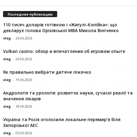
Последние публикации
110 тисяч доларів готівкою і «Жигулі-Копійка»: що
декларує голова Оріхівської МВА Микола Вініченко
oleg
-
26.06.2026
Vulkan casino: обзор и впечатления об игровом опыте
oleg
-
24.06.2026
Як правильно вибрати дитяче ліжечко
oleg
-
19.06.2026
Андрологія та урологія: розвиток науки, сучасні реалії та
значення лікарів
oleg
-
18.06.2026
Україна та Росія оголосили локальне перемир’я біля
Запорізької АЕС
oleg
-
05.06.2026