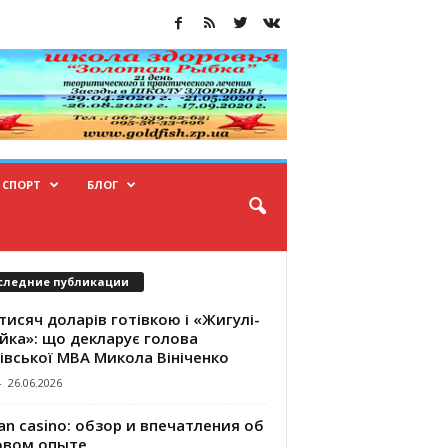
СПОРТ
БЛОГ
следние публикации
тисяч доларів готівкою і «Жигулі-
йка»: що декларує голова
івської МВА Микола Вініченко
-
26.06.2026
an casino: обзор и впечатления об
овом опыте