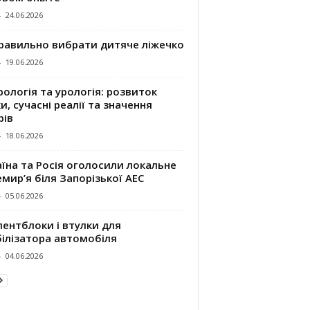
-
24.06.2026
правильно вибрати дитяче ліжечко
-
19.06.2026
ологія та урологія: розвиток
и, сучасні реалії та значення
рів
-
18.06.2026
їна та Росія оголосили локальне
мир’я біля Запорізької АЕС
-
05.06.2026
ентблоки і втулки для
білізатора автомобіля
-
04.06.2026