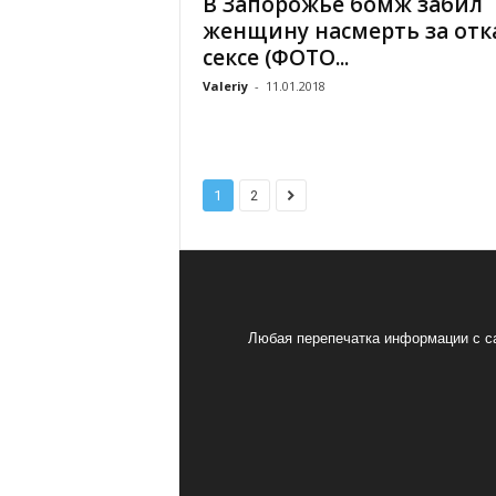
В Запорожье бомж забил
женщину насмерть за отк
сексе (ФОТО...
Valeriy
-
11.01.2018
1
2
Любая перепечатка информации с са