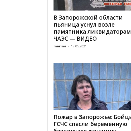
«
В
В Запорожской области
Е
пьяница уснул возле
Р
Ж
памятника ликвидаторам
Е
ЧАЭС — ВИДЕО
»
marina
-
18.05.2021
Пожар в Запорожье: Бойц
ГСЧС спасли беременную