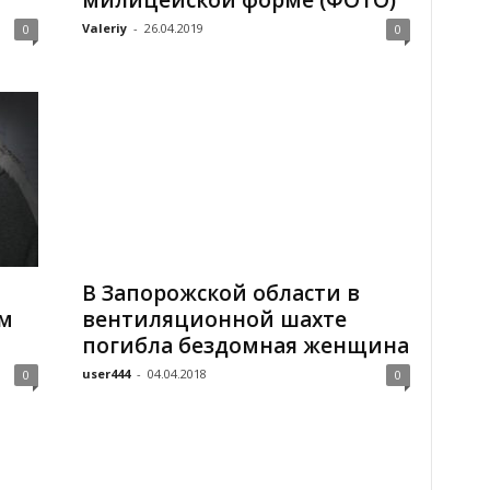
милицейской форме (ФОТО)
Valeriy
-
26.04.2019
0
0
В Запорожской области в
м
вентиляционной шахте
погибла бездомная женщина
user444
-
04.04.2018
0
0