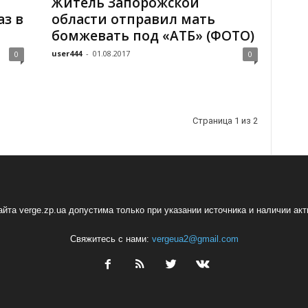
Житель Запорожской
аз в
области отправил мать
бомжевать под «АТБ» (ФОТО)
user444
-
01.08.2017
0
0
Страница 1 из 2
йта verge.zp.ua допустима только при указании источника и наличии ак
Свяжитесь с нами:
vergeua2@gmail.com