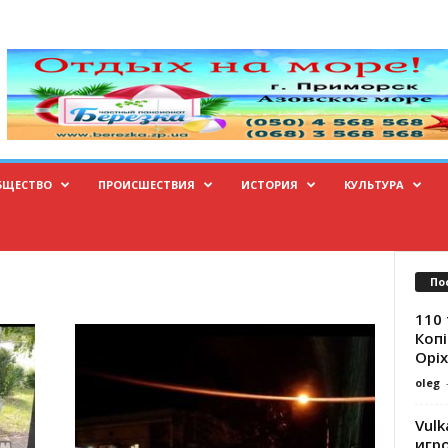
БЩЕСТВО
ПРОИСШЕСТВИЯ
ИСТОРИЯ
КУЛЬТУРА
По
110 
Копі
Оріх
oleg
Vulk
игр