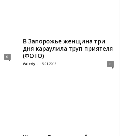
В Запорожье женщина три
дня караулила труп приятеля
(ФОТО)
0
Valeriy
-
15.01.2018
0