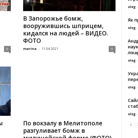
oleg
В Запорожье бомж,
Як 
вооружившись шприцем,
oleg
кидался на людей – ВИДЕО.
ФОТО
Андр
наук
marina
-
11.04.2021
0
0
ліка
oleg
Укра
пере
oleg
Сайл
ста
oleg
ы
По вокзалу в Мелитополе
разгуливает бомж в