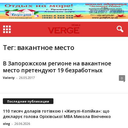
Тег: вакантное место
В Запорожском регионе на вакантное
место претендуют 19 безработных
Valeriy
-
26.05.2017
0
Последние публикации
110 тисяч доларів готівкою і «Жигулі-Копійка»: що
декларує голова Оріхівської МВА Микола Вініченко
oleg
-
26.06.2026