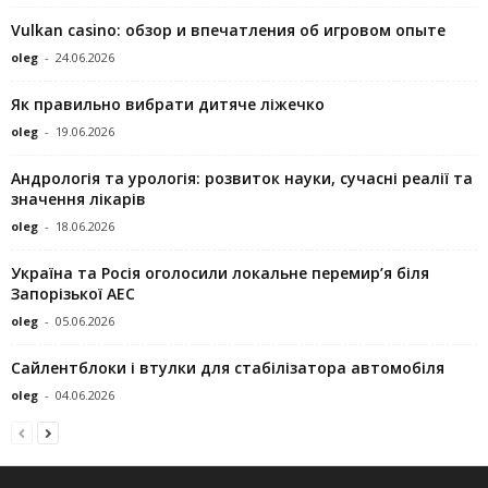
Vulkan casino: обзор и впечатления об игровом опыте
oleg
-
24.06.2026
Як правильно вибрати дитяче ліжечко
oleg
-
19.06.2026
Андрологія та урологія: розвиток науки, сучасні реалії та
значення лікарів
oleg
-
18.06.2026
Україна та Росія оголосили локальне перемир’я біля
Запорізької АЕС
oleg
-
05.06.2026
Сайлентблоки і втулки для стабілізатора автомобіля
oleg
-
04.06.2026