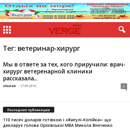
Тег: ветеринар-хирург
Мы в ответе за тех, кого приручили: врач-
хирург ветеренарной клиники
рассказала...
olbolab
-
17.09.2016
0
Последние публикации
110 тисяч доларів готівкою і «Жигулі-Копійка»: що
декларує голова Оріхівської МВА Микола Вініченко