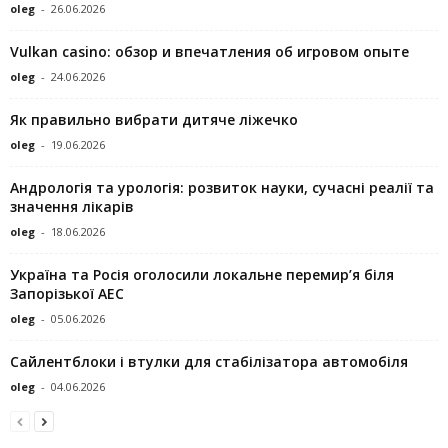
oleg
-
26.06.2026
Vulkan casino: обзор и впечатления об игровом опыте
oleg
-
24.06.2026
Як правильно вибрати дитяче ліжечко
oleg
-
19.06.2026
Андрологія та урологія: розвиток науки, сучасні реалії та
значення лікарів
oleg
-
18.06.2026
Україна та Росія оголосили локальне перемир’я біля
Запорізької АЕС
oleg
-
05.06.2026
Сайлентблоки і втулки для стабілізатора автомобіля
oleg
-
04.06.2026