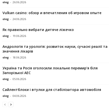
oleg
-
26.06.2026
Vulkan casino: обзор и впечатления об игровом опыте
oleg
-
24.06.2026
Як правильно вибрати дитяче ліжечко
oleg
-
19.06.2026
Андрологія та урологія: розвиток науки, сучасні реалії та
значення лікарів
oleg
-
18.06.2026
Україна та Росія оголосили локальне перемир’я біля
Запорізької АЕС
oleg
-
05.06.2026
Сайлентблоки і втулки для стабілізатора автомобіля
oleg
-
04.06.2026