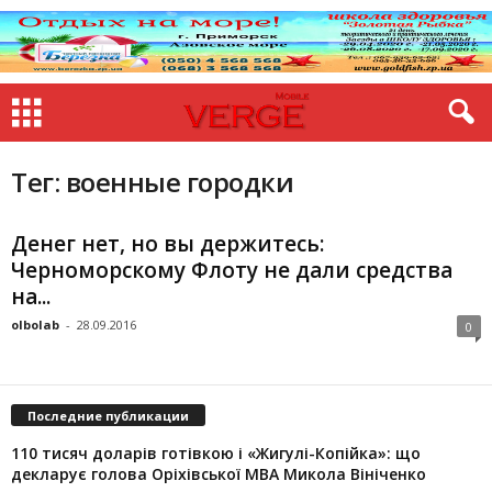
Тег: военные городки
Денег нет, но вы держитесь:
Черноморскому Флоту не дали средства
на...
olbolab
-
28.09.2016
0
Последние публикации
110 тисяч доларів готівкою і «Жигулі-Копійка»: що
декларує голова Оріхівської МВА Микола Вініченко