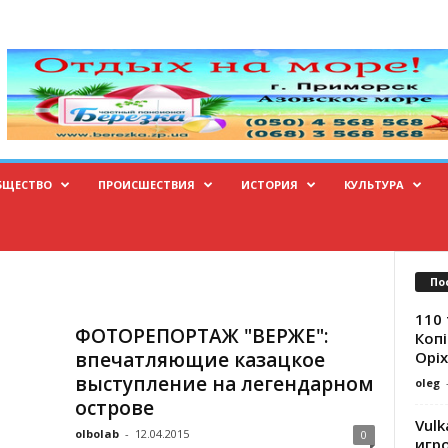
БЩЕСТВО
ПРОИСШЕСТВИЯ
ИСТОРИЯ
КУЛЬТУРА
По
110 
ФОТОРЕПОРТАЖ "ВЕРЖЕ":
Копі
Оріх
впечатляющие казацкое
выступление на легендарном
oleg
острове
Vulk
olbolab
-
12.04.2015
0
игр