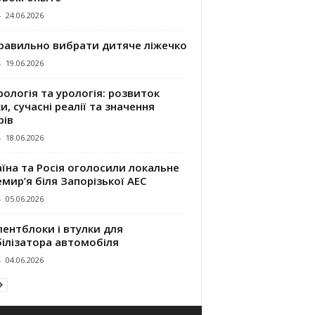
-
24.06.2026
правильно вибрати дитяче ліжечко
-
19.06.2026
ологія та урологія: розвиток
и, сучасні реалії та значення
рів
-
18.06.2026
їна та Росія оголосили локальне
мир’я біля Запорізької АЕС
-
05.06.2026
ентблоки і втулки для
білізатора автомобіля
-
04.06.2026