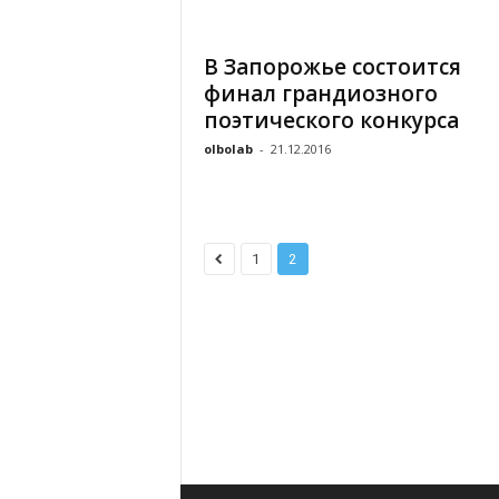
«
В
В Запорожье состоится
Е
финал грандиозного
Р
Ж
поэтического конкурса
Е
olbolab
-
21.12.2016
»
1
2