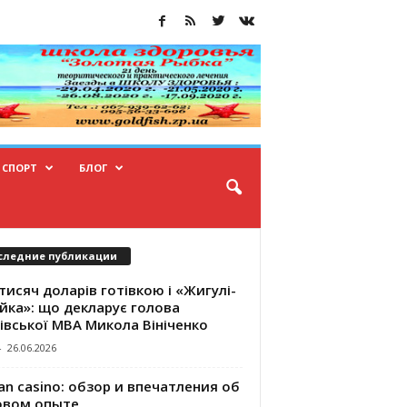
СПОРТ
БЛОГ
следние публикации
тисяч доларів готівкою і «Жигулі-
йка»: що декларує голова
івської МВА Микола Вініченко
-
26.06.2026
an casino: обзор и впечатления об
овом опыте