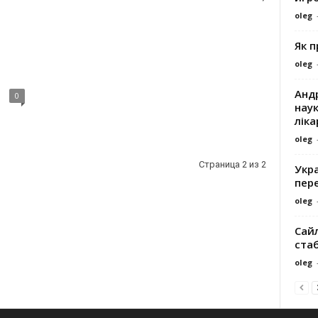
oleg
Як 
oleg
Андр
0
наук
ліка
oleg
Страница 2 из 2
Укра
пере
oleg
Сайл
ста
oleg