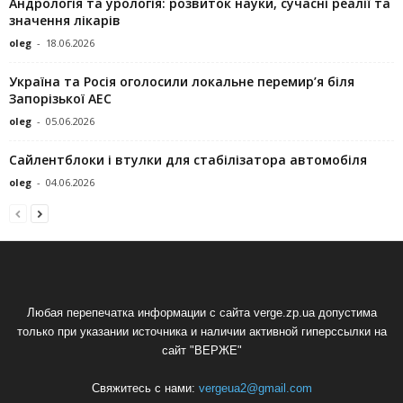
Андрологія та урологія: розвиток науки, сучасні реалії та
значення лікарів
oleg
-
18.06.2026
Україна та Росія оголосили локальне перемир’я біля
Запорізької АЕС
oleg
-
05.06.2026
Сайлентблоки і втулки для стабілізатора автомобіля
oleg
-
04.06.2026
Любая перепечатка информации с сайта verge.zp.ua допустима
только при указании источника и наличии активной гиперссылки на
сайт "ВЕРЖЕ"
Свяжитесь с нами:
vergeua2@gmail.com