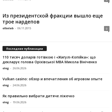
Из президентской фракции вышло еще
трое нардепов
olbolab
-
06.11.2015
0
Последние публикации
110 тисяч доларів готівкою і «Жигулі-Копійка»: що
декларує голова Оріхівської МВА Микола Вініченко
oleg
-
26.06.2026
Vulkan casino: обзор и впечатления об игровом опыте
oleg
-
24.06.2026
Як правильно вибрати дитяче ліжечко
oleg
-
19.06.2026