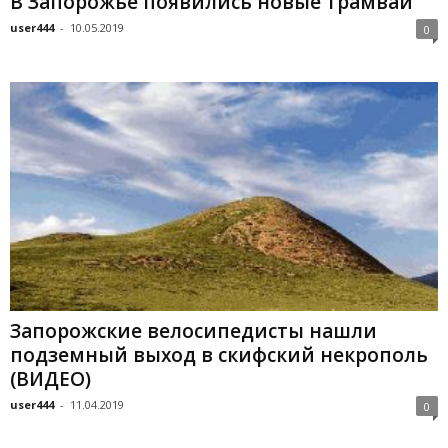
В Запорожье появились новые трамваи
user444
-
10.05.2019
0
Запорожские велосипедисты нашли
подземный выход в скифский некрополь
(ВИДЕО)
user444
-
11.04.2019
0