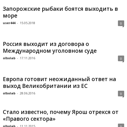
Запорожские рыбаки боятся выходить в
море
user444
-
15.05.2018
0
Россия выходит из договора о
Международном уголовном суде
olbolab
-
17.11.2016
0
Европа готовит неожиданный ответ на
выход Великобритании из ЕС
olbolab
-
28.06.2016
0
Стало известно, почему Ярош отрекся от
«Правого сектора»
olbolab
-
11.11.2015
0