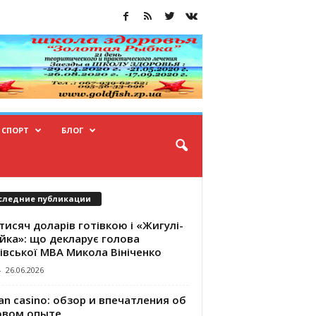
СПОРТ
БЛОГ
следние публикации
тисяч доларів готівкою і «Жигулі-
йка»: що декларує голова
івської МВА Микола Вініченко
-
26.06.2026
an casino: обзор и впечатления об
овом опыте