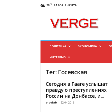
C
ZAPORIZHZHYA
28
И
н
ф
о
р
м
а
ПОЛИТИКА
ЭКОНОМИКА
О
ц
и
ИНТЕРВЬЮ
о
н
н
Тег: Госевская
ы
й
Сегодня в Гааге услышат
п
правду о преступлениях
о
России на Донбассе, и...
р
т
olbolab
-
22.04.2016
а
л