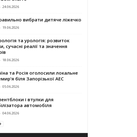
-
24.06.2026
правильно вибрати дитяче ліжечко
-
19.06.2026
ологія та урологія: розвиток
и, сучасні реалії та значення
рів
-
18.06.2026
їна та Росія оголосили локальне
мир’я біля Запорізької АЕС
-
05.06.2026
ентблоки і втулки для
білізатора автомобіля
-
04.06.2026