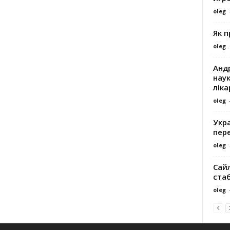
oleg
Як 
oleg
Андр
наук
ліка
oleg
Укра
пере
oleg
Сайл
ста
oleg