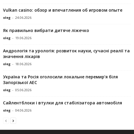
Vulkan casino: обзор и впечатления об игровом опыте
oleg
-
24.06.2026
Як правильно вибрати дитяче ліжечко
oleg
-
19.06.2026
Андрологія та урологія: розвиток науки, сучасні реалії та
значення лікарів
oleg
-
18.06.2026
Україна та Росія оголосили локальне перемир’я біля
Запорізької АЕС
oleg
-
05.06.2026
Сайлентблоки і втулки для стабілізатора автомобіля
oleg
-
04.06.2026