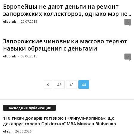
Европейцы не дают деньги на ремонт
запорожских коллекторов, однако мэр не...
olbolab
-
20.07.2015
0
Запорожские чиновники массово теряют
навыки обращения с деньгами
olbolab
-
08.06.2015
0
42
43
44
Последние публикации
110 тисяч доларів готівкою і «Жигулі-Копійка»: що
декларує голова Оріхівської МВА Микола Вініченко
oleg
-
26.06.2026