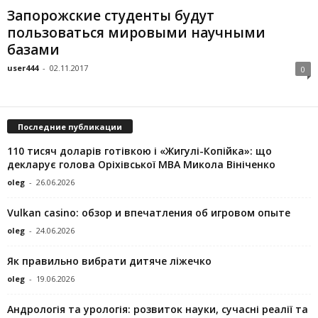
Запорожские студенты будут
пользоваться мировыми научными
базами
user444
-
02.11.2017
0
Последние публикации
110 тисяч доларів готівкою і «Жигулі-Копійка»: що
декларує голова Оріхівської МВА Микола Вініченко
oleg
-
26.06.2026
Vulkan casino: обзор и впечатления об игровом опыте
oleg
-
24.06.2026
Як правильно вибрати дитяче ліжечко
oleg
-
19.06.2026
Андрологія та урологія: розвиток науки, сучасні реалії та