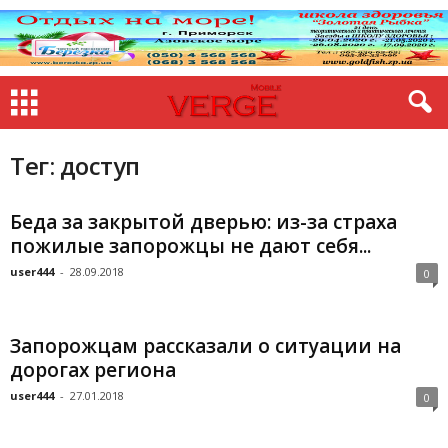
Тег: доступ
Беда за закрытой дверью: из-за страха
пожилые запорожцы не дают себя...
user444
-
28.09.2018
0
Запорожцам рассказали о ситуации на
дорогах региона
user444
-
27.01.2018
0