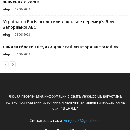
значення лікарів
oleg
-
18.06.2026
Україна та Росія оголосили локальне перемир’я біля
Запорізької АЕС
oleg
-
05.06.2026
Сайлентблоки і втулки для стабілізатора автомобіля
oleg
-
04.06.2026
Любая перепечатка информации с сайта verge.zp.ua допустима
только при указании источника и наличии активной гиперссылки на
сайт "ВЕРЖЕ"
Свяжитесь с нами:
vergeua2@gmail.com