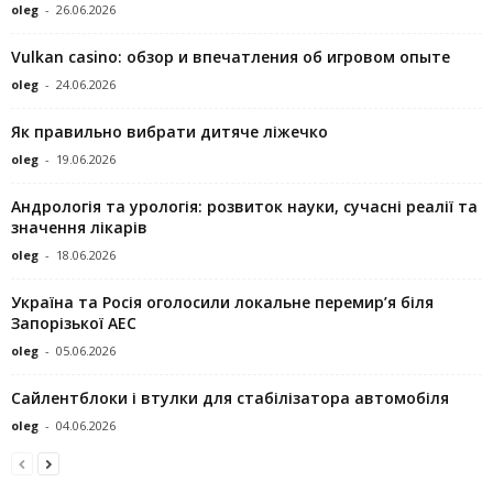
oleg
-
26.06.2026
Vulkan casino: обзор и впечатления об игровом опыте
oleg
-
24.06.2026
Як правильно вибрати дитяче ліжечко
oleg
-
19.06.2026
Андрологія та урологія: розвиток науки, сучасні реалії та
значення лікарів
oleg
-
18.06.2026
Україна та Росія оголосили локальне перемир’я біля
Запорізької АЕС
oleg
-
05.06.2026
Сайлентблоки і втулки для стабілізатора автомобіля
oleg
-
04.06.2026