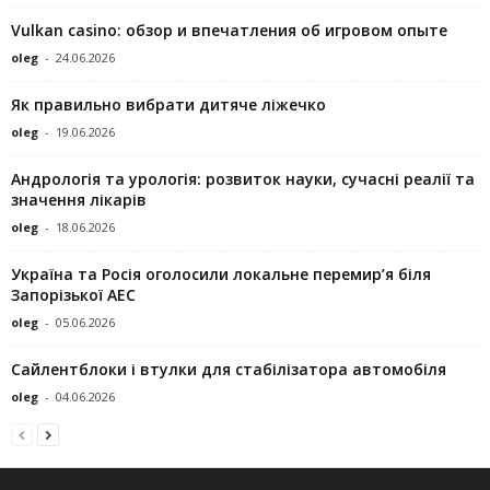
Vulkan casino: обзор и впечатления об игровом опыте
oleg
-
24.06.2026
Як правильно вибрати дитяче ліжечко
oleg
-
19.06.2026
Андрологія та урологія: розвиток науки, сучасні реалії та
значення лікарів
oleg
-
18.06.2026
Україна та Росія оголосили локальне перемир’я біля
Запорізької АЕС
oleg
-
05.06.2026
Сайлентблоки і втулки для стабілізатора автомобіля
oleg
-
04.06.2026