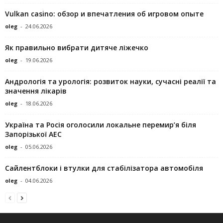
Vulkan casino: обзор и впечатления об игровом опыте
oleg
-
24.06.2026
Як правильно вибрати дитяче ліжечко
oleg
-
19.06.2026
Андрологія та урологія: розвиток науки, сучасні реалії та
значення лікарів
oleg
-
18.06.2026
Україна та Росія оголосили локальне перемир’я біля
Запорізької АЕС
oleg
-
05.06.2026
Сайлентблоки і втулки для стабілізатора автомобіля
oleg
-
04.06.2026