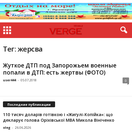
Тег: жерсва
Жуткое ДТП под Запорожьем военные
попали в ДТП: есть жертвы (ФОТО)
user444
-
05.07.2018
0
Последние публикации
110 тисяч доларів готівкою і «Жигулі-Копійка»: що
декларує голова Оріхівської МВА Микола Вініченко
oleg
-
26.06.2026