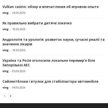
Vulkan casino: обзор и впечатления об игровом опыте
oleg
-
24.06.2026
Як правильно вибрати дитяче ліжечко
oleg
-
19.06.2026
Андрологія та урологія: розвиток науки, сучасні реалії та
значення лікарів
oleg
-
18.06.2026
Україна та Росія оголосили локальне перемир’я біля
Запорізької АЕС
oleg
-
05.06.2026
Сайлентблоки і втулки для стабілізатора автомобіля
oleg
-
04.06.2026