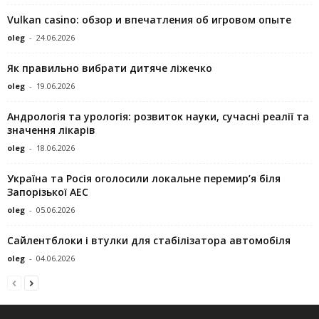
Vulkan casino: обзор и впечатления об игровом опыте
oleg
-
24.06.2026
Як правильно вибрати дитяче ліжечко
oleg
-
19.06.2026
Андрологія та урологія: розвиток науки, сучасні реалії та
значення лікарів
oleg
-
18.06.2026
Україна та Росія оголосили локальне перемир’я біля
Запорізької АЕС
oleg
-
05.06.2026
Сайлентблоки і втулки для стабілізатора автомобіля
oleg
-
04.06.2026