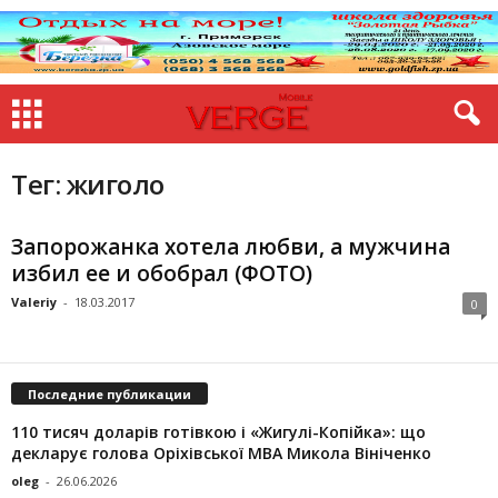
Тег: жиголо
Запорожанка хотела любви, а мужчина
избил ее и обобрал (ФОТО)
Valeriy
-
18.03.2017
0
Последние публикации
110 тисяч доларів готівкою і «Жигулі-Копійка»: що
декларує голова Оріхівської МВА Микола Вініченко
oleg
-
26.06.2026