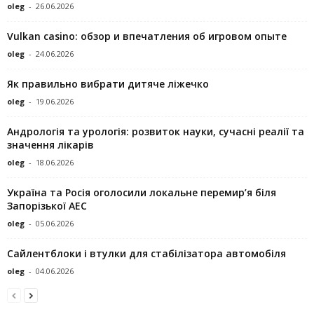
oleg
-
26.06.2026
Vulkan casino: обзор и впечатления об игровом опыте
oleg
-
24.06.2026
Як правильно вибрати дитяче ліжечко
oleg
-
19.06.2026
Андрологія та урологія: розвиток науки, сучасні реалії та
значення лікарів
oleg
-
18.06.2026
Україна та Росія оголосили локальне перемир’я біля
Запорізької АЕС
oleg
-
05.06.2026
Сайлентблоки і втулки для стабілізатора автомобіля
oleg
-
04.06.2026