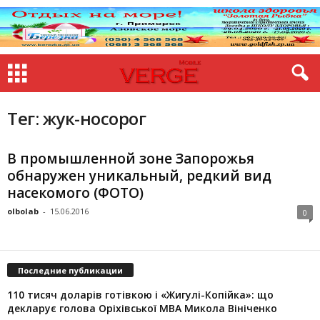
Тег: жук-носорог
В промышленной зоне Запорожья
обнаружен уникальный, редкий вид
насекомого (ФОТО)
olbolab
-
15.06.2016
0
Последние публикации
110 тисяч доларів готівкою і «Жигулі-Копійка»: що
декларує голова Оріхівської МВА Микола Вініченко