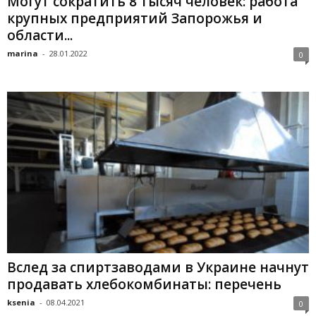
Могут сократить 8 тысяч человек: работа
крупных предприятий Запорожья и
области...
marina
-
28.01.2022
0
Вслед за спиртзаводами в Украине начнут
продавать хлебокомбинаты: перечень
ksenia
-
08.04.2021
0