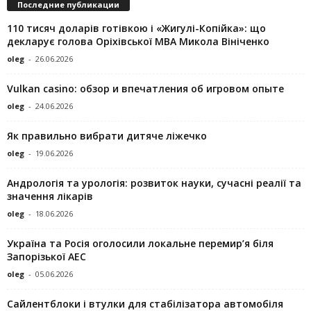
Последние публикации
110 тисяч доларів готівкою і «Жигулі-Копійка»: що
декларує голова Оріхівської МВА Микола Вініченко
oleg
-
26.06.2026
Vulkan casino: обзор и впечатления об игровом опыте
oleg
-
24.06.2026
Як правильно вибрати дитяче ліжечко
oleg
-
19.06.2026
Андрологія та урологія: розвиток науки, сучасні реалії та
значення лікарів
oleg
-
18.06.2026
Україна та Росія оголосили локальне перемир’я біля
Запорізької АЕС
oleg
-
05.06.2026
Сайлентблоки і втулки для стабілізатора автомобіля