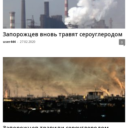
Запорожцев вновь травят сероуглеродом
user444
-
27.02.2020
0
Запорожцев травили сероуглеродом