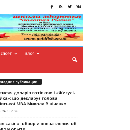
СПОРТ
БЛОГ
следние публикации
тисяч доларів готівкою і «Жигулі-
йка»: що декларує голова
івської МВА Микола Вініченко
-
26.06.2026
an casino: обзор и впечатления об
овом опыте