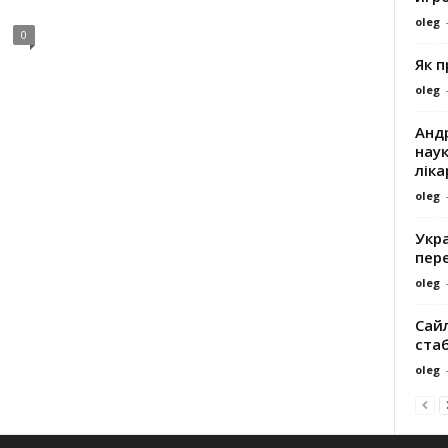
oleg
0
Як 
oleg
Андр
наук
ліка
oleg
Укра
пере
oleg
Сайл
ста
oleg