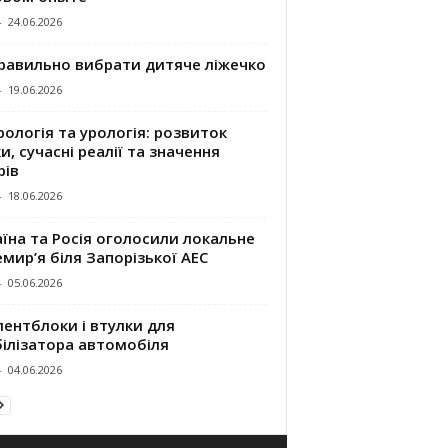
-
24.06.2026
правильно вибрати дитяче ліжечко
-
19.06.2026
ологія та урологія: розвиток
и, сучасні реалії та значення
рів
-
18.06.2026
їна та Росія оголосили локальне
мир’я біля Запорізької АЕС
-
05.06.2026
ентблоки і втулки для
білізатора автомобіля
-
04.06.2026