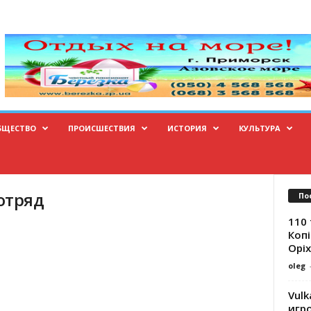
БЩЕСТВО
ПРОИСШЕСТВИЯ
ИСТОРИЯ
КУЛЬТУРА
отряд
По
110 
Копі
Оріх
oleg
Vulk
игр