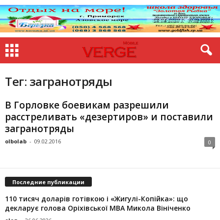
Тег: загранотряды
В Горловке боевикам разрешили
расстреливать «дезертиров» и поставили
загранотряды
olbolab
-
09.02.2016
0
Последние публикации
110 тисяч доларів готівкою і «Жигулі-Копійка»: що
декларує голова Оріхівської МВА Микола Вініченко