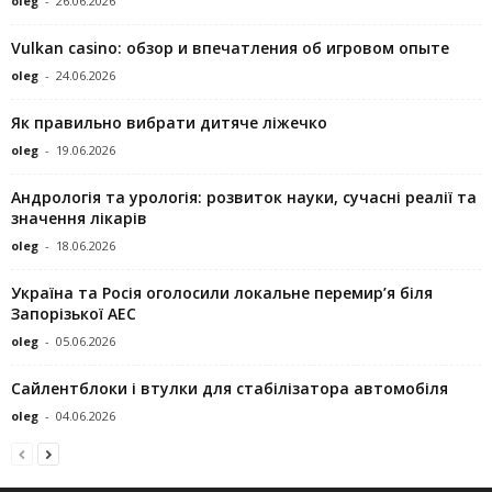
oleg
-
26.06.2026
Vulkan casino: обзор и впечатления об игровом опыте
oleg
-
24.06.2026
Як правильно вибрати дитяче ліжечко
oleg
-
19.06.2026
Андрологія та урологія: розвиток науки, сучасні реалії та
значення лікарів
oleg
-
18.06.2026
Україна та Росія оголосили локальне перемир’я біля
Запорізької АЕС
oleg
-
05.06.2026
Сайлентблоки і втулки для стабілізатора автомобіля
oleg
-
04.06.2026