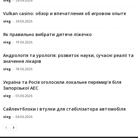
oleg
-
26.06.2026
Vulkan casino: обзор и впечатления об игровом опыте
oleg
-
24.06.2026
Як правильно вибрати дитяче ліжечко
oleg
-
19.06.2026
Андрологія та урологія: розвиток науки, сучасні реалії та
значення лікарів
oleg
-
18.06.2026
Україна та Росія оголосили локальне перемир’я біля
Запорізької АЕС
oleg
-
05.06.2026
Сайлентблоки і втулки для стабілізатора автомобіля
oleg
-
04.06.2026