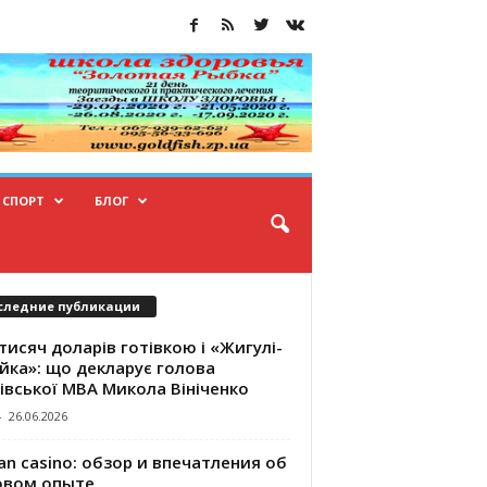
СПОРТ
БЛОГ
следние публикации
тисяч доларів готівкою і «Жигулі-
йка»: що декларує голова
івської МВА Микола Вініченко
-
26.06.2026
an casino: обзор и впечатления об
овом опыте