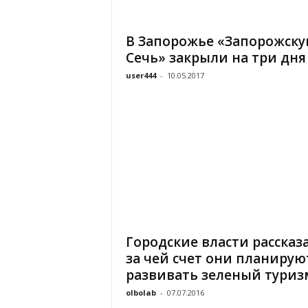
«
В
В Запорожье «Запорожск
Е
Сечь» закрыли на три дня
Р
Ж
user444
-
10.05.2017
Е
»
Городские власти рассказ
за чей счет они планирую
развивать зеленый туризм
olbolab
-
07.07.2016