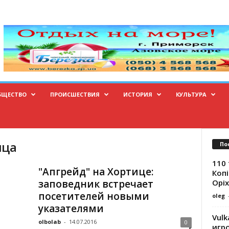
БЩЕСТВО
ПРОИСШЕСТВИЯ
ИСТОРИЯ
КУЛЬТУРА
ица
По
110 
"Апгрейд" на Хортице:
Копі
Оріх
заповедник встречает
посетителей новыми
oleg
указателями
Vulk
olbolab
-
14.07.2016
0
игр