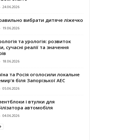
-
24.06.2026
правильно вибрати дитяче ліжечко
-
19.06.2026
ологія та урологія: розвиток
и, сучасні реалії та значення
рів
-
18.06.2026
їна та Росія оголосили локальне
мир’я біля Запорізької АЕС
-
05.06.2026
ентблоки і втулки для
білізатора автомобіля
-
04.06.2026