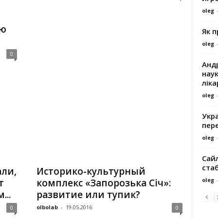
oleg
ую
Як 
oleg
0
Андр
наук
ліка
oleg
Укра
пере
oleg
Сайл
ста
али,
Историко-культурный
oleg
т
комплекс «Запорозька Сiч»:
...
развитие или тупик?
olbolab
-
19.05.2016
0
0