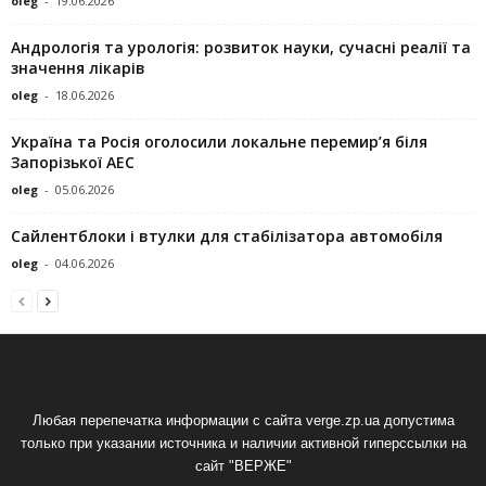
oleg
-
19.06.2026
Андрологія та урологія: розвиток науки, сучасні реалії та
значення лікарів
oleg
-
18.06.2026
Україна та Росія оголосили локальне перемир’я біля
Запорізької АЕС
oleg
-
05.06.2026
Сайлентблоки і втулки для стабілізатора автомобіля
oleg
-
04.06.2026
Любая перепечатка информации с сайта verge.zp.ua допустима
только при указании источника и наличии активной гиперссылки на
сайт "ВЕРЖЕ"