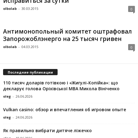
исправиться за сутки
olbolab
-
30.03.2015
0
Антимонопольный комитет оштрафовал
Запорожоблэнерго на 25 тысяч гривен
olbolab
-
04.03.2015
0
Последние публикации
110 тисяч доларів готівкою і «Жигулі-Копійка»: що
декларує голова Оріхівської МВА Микола Вініченко
oleg
-
26.06.2026
Vulkan casino: обзор и впечатления об игровом опыте
oleg
-
24.06.2026
Як правильно вибрати дитяче ліжечко