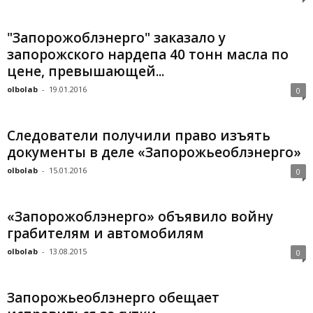
"Запорожоблэнерго" заказало у
запорожского нардепа 40 тонн масла по
цене, превышающей...
olbolab
-
19.01.2016
0
Следователи получили право изъять
документы в деле «Запорожьеоблэнерго»
olbolab
-
15.01.2016
0
«Запорожоблэнерго» объявило войну
грабителям и автомобилям
olbolab
-
13.08.2015
0
Запорожьеоблэнерго обещает