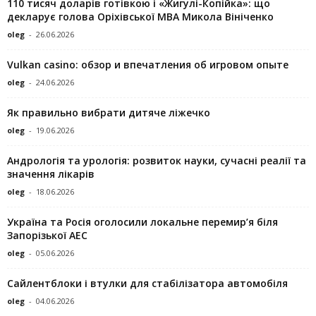
110 тисяч доларів готівкою і «Жигулі-Копійка»: що
декларує голова Оріхівської МВА Микола Вініченко
oleg
-
26.06.2026
Vulkan casino: обзор и впечатления об игровом опыте
oleg
-
24.06.2026
Як правильно вибрати дитяче ліжечко
oleg
-
19.06.2026
Андрологія та урологія: розвиток науки, сучасні реалії та
значення лікарів
oleg
-
18.06.2026
Україна та Росія оголосили локальне перемир’я біля
Запорізької АЕС
oleg
-
05.06.2026
Сайлентблоки і втулки для стабілізатора автомобіля
oleg
-
04.06.2026