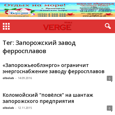
Тег: Запорожский завод
ферросплавов
«Запорожьеоблэнрго» ограничит
энергоснабжение заводу ферросплавов
olbolab
-
14.09.2016
0
Коломойский "повёлся" на шантаж
запорожского предприятия
olbolab
-
12.11.2015
0