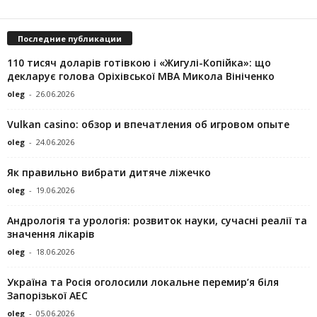
Последние публикации
110 тисяч доларів готівкою і «Жигулі-Копійка»: що
декларує голова Оріхівської МВА Микола Вініченко
oleg
-
26.06.2026
Vulkan casino: обзор и впечатления об игровом опыте
oleg
-
24.06.2026
Як правильно вибрати дитяче ліжечко
oleg
-
19.06.2026
Андрологія та урологія: розвиток науки, сучасні реалії та
значення лікарів
oleg
-
18.06.2026
Україна та Росія оголосили локальне перемир’я біля
Запорізької АЕС
oleg
-
05.06.2026