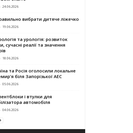
-
24.06.2026
правильно вибрати дитяче ліжечко
-
19.06.2026
ологія та урологія: розвиток
и, сучасні реалії та значення
рів
-
18.06.2026
їна та Росія оголосили локальне
мир’я біля Запорізької АЕС
-
05.06.2026
ентблоки і втулки для
білізатора автомобіля
-
04.06.2026