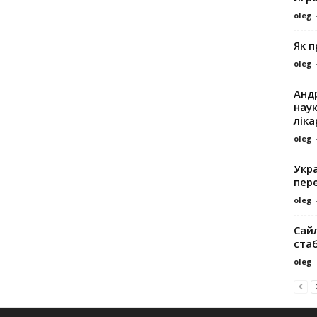
oleg
Як 
oleg
Андр
наук
ліка
oleg
Укра
пере
oleg
Сайл
ста
oleg