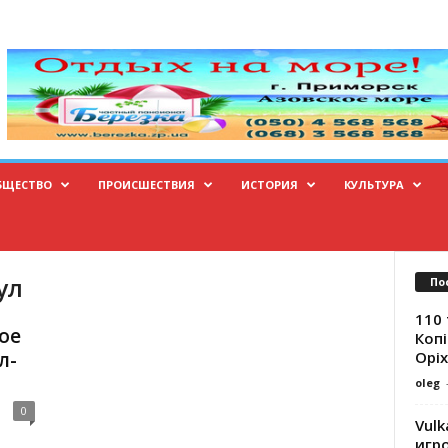
БЩЕСТВО
ПРОИСШЕСТВИЯ
ИСТОРИЯ
КУЛЬТУРА
ул
По
110 
ое
Копі
Оріх
л-
oleg
0
Vulk
игр