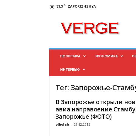
C
ZAPORIZHZHYA
33.3
И
н
ф
о
р
м
а
ПОЛИТИКА
ЭКОНОМИКА
О
ц
и
ИНТЕРВЬЮ
о
н
н
Тег: Запорожье-Стамб
ы
й
В Запорожье открыли нов
п
авиа направление Стамбу
о
Запорожье (ФОТО)
р
т
olbolab
-
29.12.2015
а
л