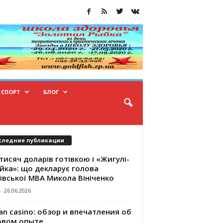
СПОРТ
БЛОГ
следние публикации
тисяч доларів готівкою і «Жигулі-
йка»: що декларує голова
івської МВА Микола Вініченко
-
26.06.2026
an casino: обзор и впечатления об
овом опыте