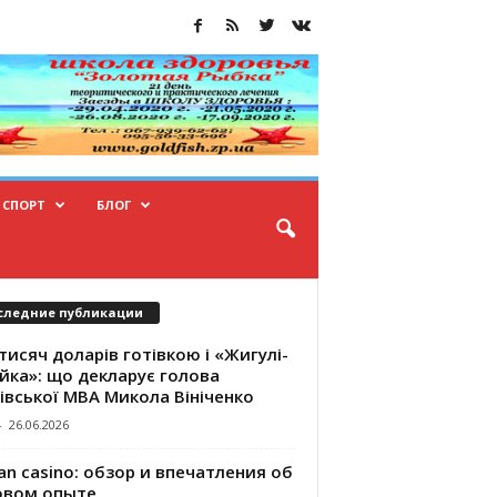
СПОРТ
БЛОГ
следние публикации
тисяч доларів готівкою і «Жигулі-
йка»: що декларує голова
івської МВА Микола Вініченко
-
26.06.2026
an casino: обзор и впечатления об
овом опыте