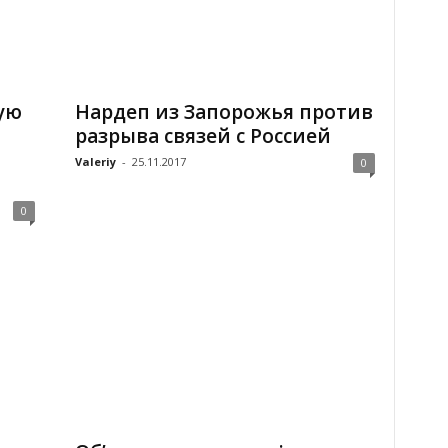
ую
Нардеп из Запорожья против
разрыва связей с Россией
Valeriy
-
25.11.2017
0
0