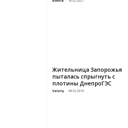
ksenia
-
18.02.2021
Жительница Запорожья
пыталась спрыгнуть с
плотины ДнепроГЭС
Valeriy
-
08.02.2019