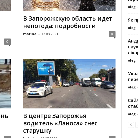
oleg
В Запорожскую область идет
Як 
непогода: подробности
oleg
marina
-
13.03.2021
0
Андр
0
наук
ліка
oleg
Укра
пере
oleg
Сайл
ста
oleg
ень
В центре Запорожья
водитель «Ланоса» снес
старушку