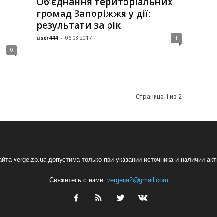
Об’єднання територіальних
громад Запоріжжя у дії:
результати за рік
user444
-
06.08.2017
1
0
Страница 1 из 2
йта verge.zp.ua допустима только при указании источника и наличии ак
Свяжитесь с нами:
vergeua2@gmail.com