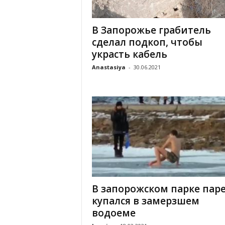
«
В
В Запорожье грабитель
Е
сделал подкоп, чтобы
Р
Ж
украсть кабель
Е
Anastasiya
-
30.06.2021
»
В запорожском парке пар
купался в замерзшем
водоеме