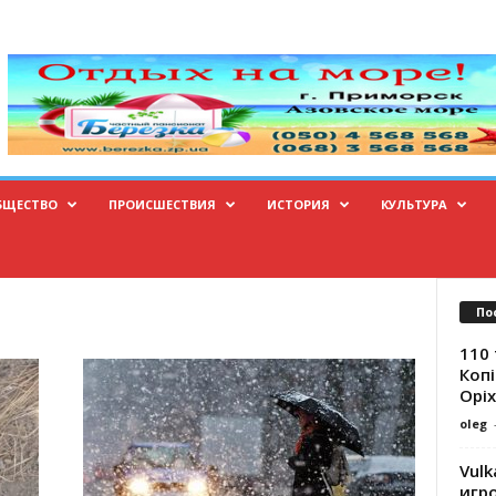
БЩЕСТВО
ПРОИСШЕСТВИЯ
ИСТОРИЯ
КУЛЬТУРА
По
110 
Копі
Оріх
oleg
Vulk
игр