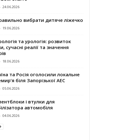
-
24.06.2026
правильно вибрати дитяче ліжечко
-
19.06.2026
ологія та урологія: розвиток
и, сучасні реалії та значення
рів
-
18.06.2026
їна та Росія оголосили локальне
мир’я біля Запорізької АЕС
-
05.06.2026
ентблоки і втулки для
білізатора автомобіля
-
04.06.2026