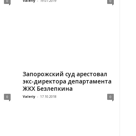
Valeriy
-
19.07.2019
0
0
Запорожский суд арестовал
экс-директора департамента
ЖКХ Безлепкина
Valeriy
-
17.10.2018
0
0