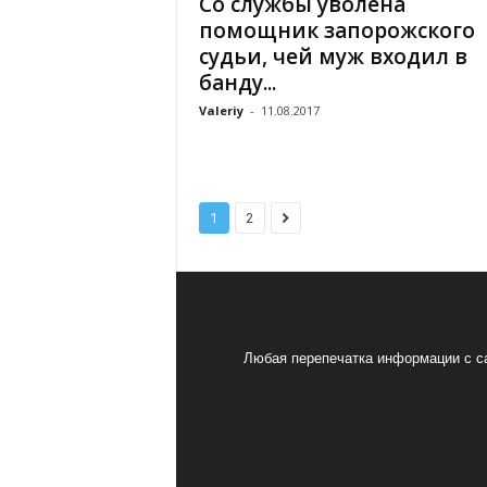
Со службы уволена
помощник запорожского
судьи, чей муж входил в
банду...
Valeriy
-
11.08.2017
1
2
Любая перепечатка информации с са