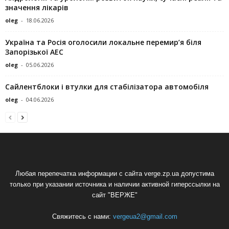
значення лікарів
oleg
-
18.06.2026
Україна та Росія оголосили локальне перемир’я біля
Запорізької АЕС
oleg
-
05.06.2026
Сайлентблоки і втулки для стабілізатора автомобіля
oleg
-
04.06.2026
Любая перепечатка информации с сайта verge.zp.ua допустима
только при указании источника и наличии активной гиперссылки на
сайт "ВЕРЖЕ"
Свяжитесь с нами:
vergeua2@gmail.com