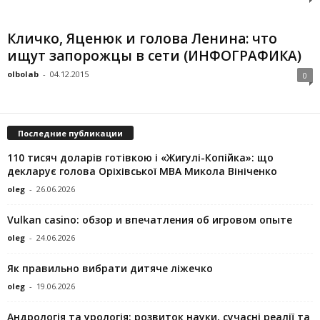
Кличко, Яценюк и голова Ленина: что
ищут запорожцы в сети (ИНФОГРАФИКА)
olbolab
-
04.12.2015
0
Последние публикации
110 тисяч доларів готівкою і «Жигулі-Копійка»: що
декларує голова Оріхівської МВА Микола Вініченко
oleg
-
26.06.2026
Vulkan casino: обзор и впечатления об игровом опыте
oleg
-
24.06.2026
Як правильно вибрати дитяче ліжечко
oleg
-
19.06.2026
Андрологія та урологія: розвиток науки, сучасні реалії та