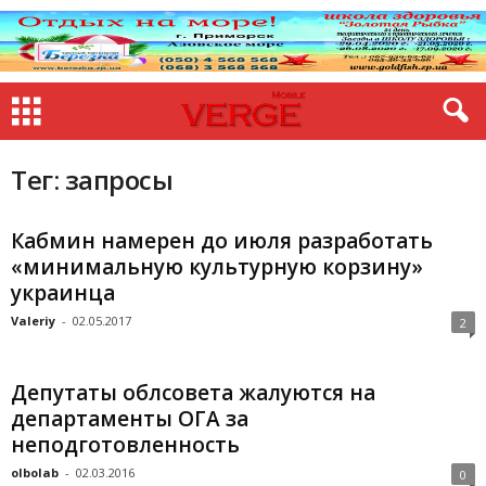
Тег: запросы
Кабмин намерен до июля разработать
«минимальную культурную корзину»
украинца
Valeriy
-
02.05.2017
2
Депутаты облсовета жалуются на
департаменты ОГА за
неподготовленность
olbolab
-
02.03.2016
0