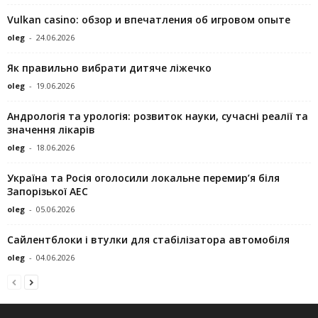
Vulkan casino: обзор и впечатления об игровом опыте
oleg
-
24.06.2026
Як правильно вибрати дитяче ліжечко
oleg
-
19.06.2026
Андрологія та урологія: розвиток науки, сучасні реалії та
значення лікарів
oleg
-
18.06.2026
Україна та Росія оголосили локальне перемир’я біля
Запорізької АЕС
oleg
-
05.06.2026
Сайлентблоки і втулки для стабілізатора автомобіля
oleg
-
04.06.2026