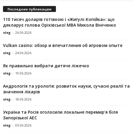
Последние публикации
110 тисяч доларів готівкою і «Жигулі-Копійка»: що
декларує голова Оріхівської МВА Микола Вініченко
oleg
-
26.06.2026
Vulkan casino: обзор и впечатления об игровом опыте
oleg
-
24.06.2026
Як правильно вибрати дитяче ліжечко
oleg
-
19.06.2026
Андрологія та урологія: розвиток науки, сучасні реалії та
значення лікарів
oleg
-
18.06.2026
Україна та Росія оголосили локальне перемир’я біля
Запорізької АЕС
oleg
-
05.06.2026