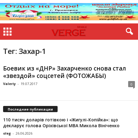
Тег: Захар-1
Боевик из «ДНР» Захарченко снова стал
«звездой» соцсетей (ФОТОЖАБЫ)
Valeriy
-
19.07.2017
0
Последние публикации
110 тисяч доларів готівкою і «Жигулі-Копійка»: що
декларує голова Оріхівської МВА Микола Вініченко
oleg
-
26.06.2026