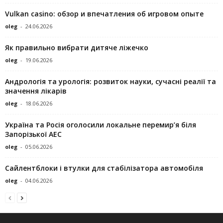
Vulkan casino: обзор и впечатления об игровом опыте
oleg
-
24.06.2026
Як правильно вибрати дитяче ліжечко
oleg
-
19.06.2026
Андрологія та урологія: розвиток науки, сучасні реалії та
значення лікарів
oleg
-
18.06.2026
Україна та Росія оголосили локальне перемир’я біля
Запорізької АЕС
oleg
-
05.06.2026
Сайлентблоки і втулки для стабілізатора автомобіля
oleg
-
04.06.2026